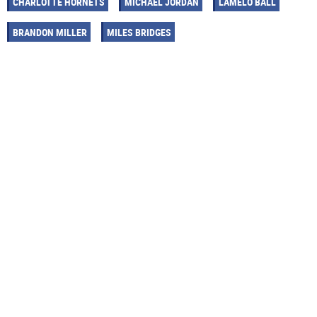
CHARLOTTE HORNETS
MICHAEL JORDAN
LAMELO BALL
BRANDON MILLER
MILES BRIDGES