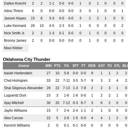
Dalton Knecht
2
2
1-1
0-0
0-0
1
0
1
0
0
0
Adou Thiero
6
0
0-0
0-0
0-0
3
0
1
0
0
1
Jaxson Hayes
15
6
3-3
0-0
0-0
3
2
2
1
0
5
Luke Kennard
26
10
4-5
2-3
0-0
1
0
0
0
0
2
Nick Smith Jr.
2
2
1-3
0-1
0-0
0
1
0
0
0
0
Bronny James
2
0
0-0
0-0
0-0
0
1
0
0
0
0
Maxi Kleber
Oklahoma City Thunder
Joueur
MIN
PTS
FG
3PT
FT
REB
AST
TO
STL
BL
Isaiah Hartenstein
27
10
5-6
0-0
0-0
9
1
1
2
2
Chet Holmgren
33
22
7-11
3-5
5-7
9
3
2
4
2
Shai Gilgeous-Alexander
28
22
7-13
1-3
7-9
2
2
3
1
0
Luguentz Dort
23
3
1-6
1-6
0-0
1
2
2
1
0
Ajay Mitchell
30
20
7-12
0-3
6-7
3
6
2
0
0
Jaylin Williams
15
7
2-4
2-4
1-1
2
1
0
0
0
Alex Caruso
22
5
2-6
1-5
0-0
4
4
1
2
0
Kenrich Williams
2
0
0-1
0-1
0-0
0
0
0
0
0