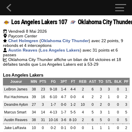
Los Angeles Lakers 107
Oklahoma City Thunde
Vendredi 8 Mai 2026
Paycom Center
Chet Holmgren
(
Oklahoma City Thunder
) avec 22 points, 9
rebonds et 4 interceptions
Austin Reaves
(
Los Angeles Lakers
) avec 31 points et 6
passes
Oklahoma City Thunder affiche un bilan de 64 victoires et 18
défaites tandis que Los Angeles Lakers est à 53-29
Los Angeles Lakers
Joueur
MIN
PTS
FG
3PT
FT
REB
AST
TO
STL
BLK
PF
LeBron James
38
23
9-18
1-4
4-4
2
6
3
3
0
1
Rui Hachimura
39
16
6-10
4-7
0-0
4
2
2
1
0
2
Deandre Ayton
27
3
1-7
0-0
1-2
10
0
2
0
0
3
Marcus Smart
34
14
4-13
1-7
5-5
4
5
3
1
0
5
Austin Reaves
38
31
10-16
3-6
8-10
2
6
5
0
0
5
Jake LaRavia
10
0
0-2
0-1
0-0
0
1
1
1
0
2