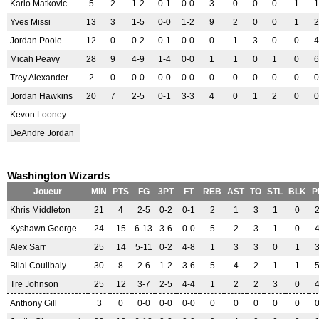
Karlo Matkovic
5
2
1-2
0-1
0-0
3
0
0
0
1
1
Yves Missi
13
3
1-5
0-0
1-2
9
2
0
0
1
2
Jordan Poole
12
0
0-2
0-1
0-0
0
1
3
0
0
4
Micah Peavy
28
9
4-9
1-4
0-0
1
1
0
1
0
6
Trey Alexander
2
0
0-0
0-0
0-0
0
0
0
0
0
0
Jordan Hawkins
20
7
2-5
0-1
3-3
4
0
1
2
0
0
Kevon Looney
DeAndre Jordan
Washington Wizards
Joueur
MIN
PTS
FG
3PT
FT
REB
AST
TO
STL
BLK
P
Khris Middleton
21
4
2-5
0-2
0-1
2
1
3
1
0
Kyshawn George
24
15
6-13
3-6
0-0
5
2
3
1
0
Alex Sarr
25
14
5-11
0-2
4-8
1
3
3
0
1
Bilal Coulibaly
30
8
2-6
1-2
3-6
5
4
2
1
1
Tre Johnson
25
12
3-7
2-5
4-4
1
2
2
3
0
Anthony Gill
3
0
0-0
0-0
0-0
0
0
0
0
0