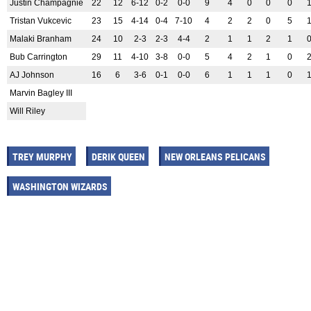
Justin Champagnie
22
12
6-12
0-2
0-0
9
4
0
0
0
Tristan Vukcevic
23
15
4-14
0-4
7-10
4
2
2
0
5
Malaki Branham
24
10
2-3
2-3
4-4
2
1
1
2
1
Bub Carrington
29
11
4-10
3-8
0-0
5
4
2
1
0
AJ Johnson
16
6
3-6
0-1
0-0
6
1
1
1
0
Marvin Bagley III
Will Riley
TREY MURPHY
DERIK QUEEN
NEW ORLEANS PELICANS
WASHINGTON WIZARDS