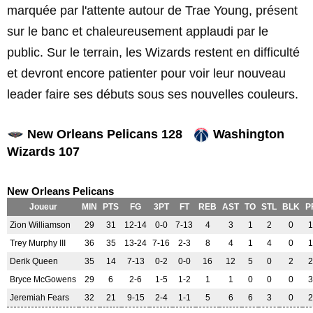
marquée par l'attente autour de Trae Young, présent
sur le banc et chaleureusement applaudi par le
public. Sur le terrain, les Wizards restent en difficulté
et devront encore patienter pour voir leur nouveau
leader faire ses débuts sous ses nouvelles couleurs.
New Orleans Pelicans 128
Washington
Wizards 107
New Orleans Pelicans
Joueur
MIN
PTS
FG
3PT
FT
REB
AST
TO
STL
BLK
P
Zion Williamson
29
31
12-14
0-0
7-13
4
3
1
2
0
1
Trey Murphy III
36
35
13-24
7-16
2-3
8
4
1
4
0
1
Derik Queen
35
14
7-13
0-2
0-0
16
12
5
0
2
2
Bryce McGowens
29
6
2-6
1-5
1-2
1
1
0
0
0
3
Jeremiah Fears
32
21
9-15
2-4
1-1
5
6
6
3
0
2