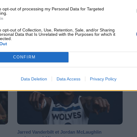
to opt-out of processing my Personal Data for Targeted
ing.
In
Josh Okogie contre Jalen Green et termine au
o opt-out of Collection, Use, Retention, Sale, and/or Sharing
dunk malgré Tari...
ersonal Data that Is Unrelated with the Purposes for which it
lected.
 qui
Le Top 10 de la nuit NBA avec l'action défensive et
Out
offensive de Josh Okogie des Suns face aux Rockets.
CONFIRM
NBA
NEWS NBA
Data Deletion
Data Access
Privacy Policy
Jarred Vanderbilt et Jordan McLaughlin