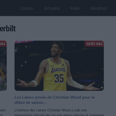
Chrono
Actualité
Vidéo
Résultats
erbilt
NBA
NEWS NBA
Les Lakers privés de Christian Wood pour le
début de saison...
ront
L'intérieur des Lakers Christian Wood a subi une
ur.
intervention chirurgicale sur son genou gauche et manquera