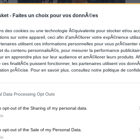
sket -
Faites un choix pour vos donnÃ©es
ons des cookies ou une technologie Ã©quivalente pour stocker et/ou a
ions sur votre appareil, ceci afin d'amÃ©liorer votre expÃ©rience utilis
rtenaires utilisent ces informations personnelles pour vous prÃ©senter
 et du contenu personnalisÃ©s, pour mesurer la performance publicitair
Damian Lillard historique ! Énorme comeback
ur en apprendre plus sur leur audience et amÃ©liorer leurs produits. Af
pour les Lakers
 ces finalitÃ©s puissent fonctionner, les partenaires utilisent vos don
tion prÃ©cise. Pour en savoir plus, consultez notre politique de confide
e,
Nuit complètement folle hier ! Les Lakers affrontaient
Dallas et ont effectué le comeback de la saison (27 points),
Trae Young...
l Data Processing Opt Outs
P 10
TOP 10
o opt-out of the Sharing of my personal data.
In
o opt-out of the Sale of my Personal Data.
In