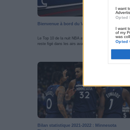
I want 
Advertis
Opted 
Bienvenue à bord du Vlatko Cancar Airlines
I want t
of my P
was col
Le Top 10 de la nuit NBA avec Vlatko Cancar (Nuggets)
Opted 
reste figé dans les airs avant de poser un...
BILAN SAISON 
Bilan statistique 2021-2022 : Minnesota