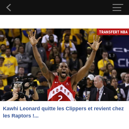
TRANSFERT NBA
Kawhi Leonard quitte les Clippers et revient chez
les Raptors !...