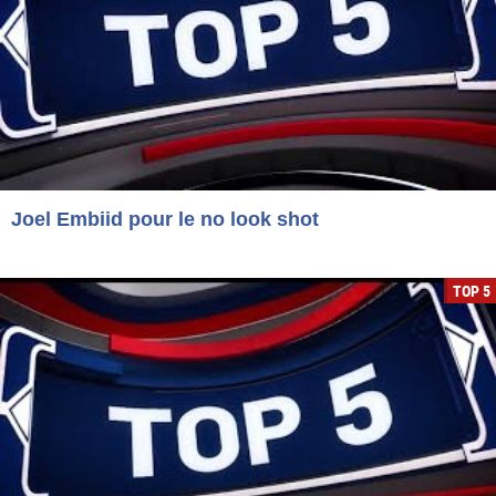
Joel Embiid pour le no look shot
TOP 5