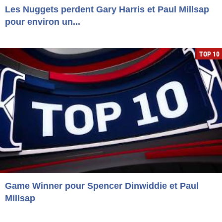
Les Nuggets perdent Gary Harris et Paul Millsap
pour environ un...
TOP 10
Game Winner pour Spencer Dinwiddie et Paul
Millsap