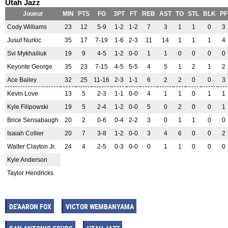
Utah Jazz
Joueur
MIN
PTS
FG
3PT
FT
REB
AST
TO
STL
BLK
PF
Cody Williams
23
12
5-9
1-2
1-2
7
3
1
1
0
3
Jusuf Nurkic
35
17
7-19
1-6
2-3
11
14
1
1
1
4
Svi Mykhailiuk
19
9
4-5
1-2
0-0
1
1
0
0
0
0
Keyonte George
35
23
7-15
4-5
5-5
4
5
1
2
1
2
Ace Bailey
32
25
11-16
2-3
1-1
6
2
2
0
0
3
Kevin Love
13
5
2-3
1-1
0-0
4
1
1
0
1
1
Kyle Filipowski
19
5
2-4
1-2
0-0
5
0
2
0
0
1
Brice Sensabaugh
20
2
0-6
0-4
2-2
3
0
1
1
0
0
Isaiah Collier
20
7
3-8
1-2
0-0
3
4
6
0
0
2
Walter Clayton Jr.
24
4
2-5
0-3
0-0
0
1
1
0
0
0
Kyle Anderson
Taylor Hendricks
DE'AARON FOX
VICTOR WEMBANYAMA