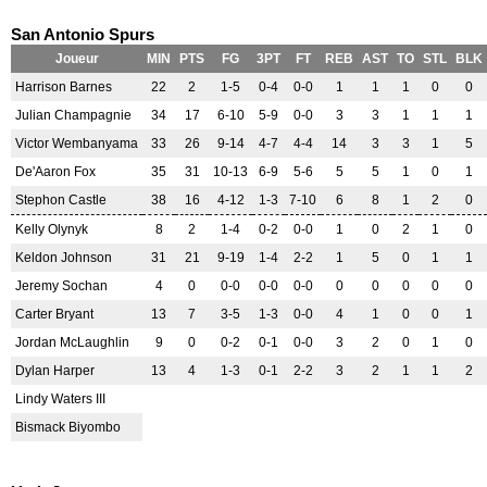
San Antonio Spurs
Joueur
MIN
PTS
FG
3PT
FT
REB
AST
TO
STL
BLK
Harrison Barnes
22
2
1-5
0-4
0-0
1
1
1
0
0
Julian Champagnie
34
17
6-10
5-9
0-0
3
3
1
1
1
Victor Wembanyama
33
26
9-14
4-7
4-4
14
3
3
1
5
De'Aaron Fox
35
31
10-13
6-9
5-6
5
5
1
0
1
Stephon Castle
38
16
4-12
1-3
7-10
6
8
1
2
0
Kelly Olynyk
8
2
1-4
0-2
0-0
1
0
2
1
0
Keldon Johnson
31
21
9-19
1-4
2-2
1
5
0
1
1
Jeremy Sochan
4
0
0-0
0-0
0-0
0
0
0
0
0
Carter Bryant
13
7
3-5
1-3
0-0
4
1
0
0
1
Jordan McLaughlin
9
0
0-2
0-1
0-0
3
2
0
1
0
Dylan Harper
13
4
1-3
0-1
2-2
3
2
1
1
2
Lindy Waters III
Bismack Biyombo