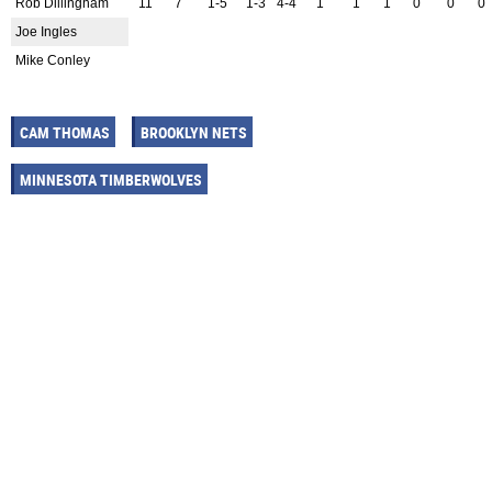
Rob Dillingham
11
7
1-5
1-3
4-4
1
1
1
0
0
0
Joe Ingles
Mike Conley
CAM THOMAS
BROOKLYN NETS
MINNESOTA TIMBERWOLVES