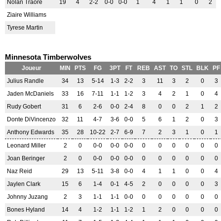
Nolan Traore
19
4
2-2
0-0
0-0
1
4
1
1
0
2
Ziaire Williams
Tyrese Martin
Minnesota Timberwolves
Joueur
MIN
PTS
FG
3PT
FT
REB
AST
TO
STL
BLK
PF
Julius Randle
34
13
5-14
1-3
2-2
3
11
3
2
0
3
Jaden McDaniels
33
16
7-11
1-1
1-2
3
4
2
1
0
4
Rudy Gobert
31
6
2-6
0-0
2-4
8
0
0
2
1
2
Donte DiVincenzo
32
11
4-7
3-6
0-0
5
6
1
2
0
3
Anthony Edwards
35
28
10-22
2-7
6-9
7
2
3
1
0
1
Leonard Miller
2
0
0-0
0-0
0-0
0
0
0
0
0
0
Joan Beringer
2
0
0-0
0-0
0-0
0
0
0
0
0
0
Naz Reid
29
13
5-11
3-8
0-0
4
1
1
0
0
4
Jaylen Clark
15
6
1-4
0-1
4-5
2
0
0
0
0
3
Johnny Juzang
2
3
1-1
1-1
0-0
0
0
0
0
0
0
Bones Hyland
14
4
1-2
1-1
1-2
1
2
0
0
0
0