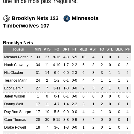
une fin de mois plus irrégulière.
Brooklyn Nets 123
Minnesota
Timberwolves 107
Brooklyn Nets
Joueur
MIN
PTS
FG
3PT
FT
REB
AST
TO
STL
BLK
PF
Michael Porter Jr.
33
27
9-16
4-8
5-5
10
4
3
0
0
2
Noah Clowney
34
11
4-10
1-7
2-2
5
3
2
0
0
3
Nic Claxton
31
14
6-9
0-0
2-3
6
3
3
1
1
2
Terance Mann
24
2
1-2
0-1
0-0
4
4
1
1
1
3
Egor Demin
27
7
3-11
1-8
0-0
2
3
2
1
0
1
Jalen Wilson
1
0
0-1
0-1
0-0
0
0
0
0
0
0
Danny Wolf
17
11
4-7
1-4
2-2
3
1
2
0
0
1
Day'Ron Sharpe
17
10
5-5
0-0
0-0
4
4
1
3
0
4
Cam Thomas
20
30
9-15
3-8
9-9
3
4
0
0
0
1
Drake Powell
18
7
3-6
1-3
0-0
1
2
0
1
0
3