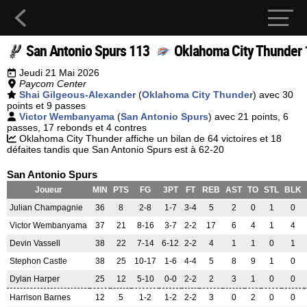
San Antonio Spurs 113
Oklahoma City Thunder 
Jeudi 21 Mai 2026
Paycom Center
Shai Gilgeous-Alexander
(
Oklahoma City Thunder
) avec 30
points et 9 passes
Victor Wembanyama
(
San Antonio Spurs
) avec 21 points, 6
passes, 17 rebonds et 4 contres
Oklahoma City Thunder affiche un bilan de 64 victoires et 18
défaites tandis que San Antonio Spurs est à 62-20
San Antonio Spurs
Joueur
MIN
PTS
FG
3PT
FT
REB
AST
TO
STL
BLK
Julian Champagnie
36
8
2-8
1-7
3-4
5
2
0
1
0
Victor Wembanyama
37
21
8-16
3-7
2-2
17
6
4
1
4
Devin Vassell
38
22
7-14
6-12
2-2
4
1
1
0
1
Stephon Castle
38
25
10-17
1-6
4-4
5
8
9
1
0
Dylan Harper
25
12
5-10
0-0
2-2
2
3
1
0
0
Harrison Barnes
12
5
1-2
1-2
2-2
3
0
2
0
0