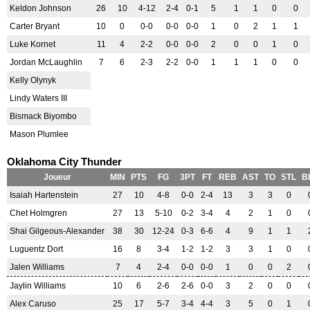
Keldon Johnson
26
10
4-12
2-4
0-1
5
1
1
0
0
Carter Bryant
10
0
0-0
0-0
0-0
1
0
2
1
1
Luke Kornet
11
4
2-2
0-0
0-0
2
0
0
1
0
Jordan McLaughlin
7
6
2-3
2-2
0-0
1
1
1
0
0
Kelly Olynyk
Lindy Waters III
Bismack Biyombo
Mason Plumlee
Oklahoma City Thunder
Joueur
MIN
PTS
FG
3PT
FT
REB
AST
TO
STL
B
Isaiah Hartenstein
27
10
4-8
0-0
2-4
13
3
3
0
Chet Holmgren
27
13
5-10
0-2
3-4
4
2
1
0
Shai Gilgeous-Alexander
38
30
12-24
0-3
6-6
4
9
1
1
Luguentz Dort
16
8
3-4
1-2
1-2
3
3
1
0
Jalen Williams
7
4
2-4
0-0
0-0
1
0
0
2
Jaylin Williams
10
6
2-6
2-6
0-0
3
2
0
0
Alex Caruso
25
17
5-7
3-4
4-4
3
5
0
1