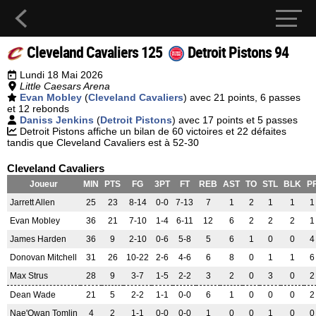
Cleveland Cavaliers 125
Detroit Pistons 94
Lundi 18 Mai 2026
Little Caesars Arena
Evan Mobley
(
Cleveland Cavaliers
) avec 21 points, 6 passes
et 12 rebonds
Daniss Jenkins
(
Detroit Pistons
) avec 17 points et 5 passes
Detroit Pistons affiche un bilan de 60 victoires et 22 défaites
tandis que Cleveland Cavaliers est à 52-30
Cleveland Cavaliers
Joueur
MIN
PTS
FG
3PT
FT
REB
AST
TO
STL
BLK
P
Jarrett Allen
25
23
8-14
0-0
7-13
7
1
2
1
1
1
Evan Mobley
36
21
7-10
1-4
6-11
12
6
2
2
2
1
James Harden
36
9
2-10
0-6
5-8
5
6
1
0
0
4
Donovan Mitchell
31
26
10-22
2-6
4-6
6
8
0
1
1
6
Max Strus
28
9
3-7
1-5
2-2
3
2
0
3
0
2
Dean Wade
21
5
2-2
1-1
0-0
6
1
0
0
0
2
Nae'Qwan Tomlin
4
2
1-1
0-0
0-0
1
0
0
1
0
0