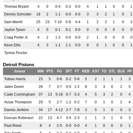
Thomas Bryant
4
0
0-4
0-2
0-0
4
1
1
0
0
1
Dennis Schroder
18
2
1-1
0-0
0-0
3
3
2
1
0
1
Sam Merrill
25
23
7-10
5-8
4-4
1
2
2
1
0
3
Jaylon Tyson
4
0
0-1
0-1
0-0
0
0
0
0
0
0
Craig Porter Jr.
4
2
1-2
0-0
0-0
2
1
0
0
0
0
Keon Ellis
4
3
1-1
1-1
0-0
0
0
1
0
0
1
Tyrese Proctor
Detroit Pistons
Joueur
MIN
PTS
FG
3PT
FT
REB
AST
TO
STL
BLK
PF
Tobias Harris
23
5
0-6
0-2
5-6
5
2
1
1
1
3
Jalen Duren
26
7
3-7
0-0
1-2
9
3
3
0
2
5
Cade Cunningham
37
13
5-16
0-7
3-3
4
5
3
2
0
4
Ausar Thompson
29
5
2-7
1-2
0-2
7
0
1
0
2
4
Daniss Jenkins
34
17
4-12
2-7
7-8
3
5
1
0
0
3
Duncan Robinson
22
13
4-7
3-5
2-3
1
1
3
1
0
3
Paul Reed
8
4
2-5
0-0
0-0
4
1
0
0
0
1