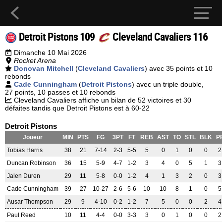
Detroit Pistons 109
Cleveland Cavaliers 116
Dimanche 10 Mai 2026
Rocket Arena
Donovan Mitchell
(
Cleveland Cavaliers
) avec 35 points et 10
rebonds
Cade Cunningham
(
Detroit Pistons
) avec un triple double,
27 points, 10 passes et 10 rebonds
Cleveland Cavaliers affiche un bilan de 52 victoires et 30
défaites tandis que Detroit Pistons est à 60-22
Detroit Pistons
Joueur
MIN
PTS
FG
3PT
FT
REB
AST
TO
STL
BLK
P
Tobias Harris
38
21
7-14
2-3
5-5
5
0
1
0
0
2
Duncan Robinson
36
15
5-9
4-7
1-2
3
4
0
5
1
3
Jalen Duren
29
11
5-8
0-0
1-2
4
1
3
2
0
3
Cade Cunningham
39
27
10-27
2-6
5-6
10
10
8
1
0
5
Ausar Thompson
29
9
4-10
0-2
1-2
7
5
0
0
2
4
Paul Reed
10
11
4-4
0-0
3-3
3
0
1
0
0
2