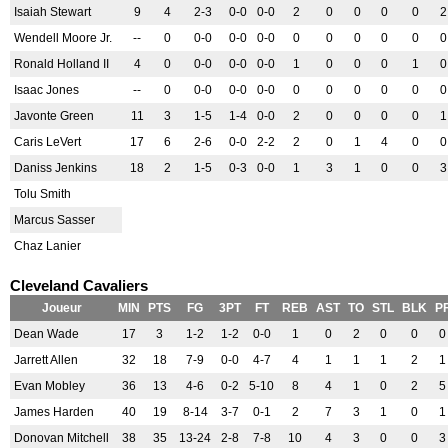
Isaiah Stewart
9
4
2-3
0-0
0-0
2
0
0
0
0
2
Wendell Moore Jr.
--
0
0-0
0-0
0-0
0
0
0
0
0
0
Ronald Holland II
4
0
0-0
0-0
0-0
1
0
0
0
1
0
Isaac Jones
--
0
0-0
0-0
0-0
0
0
0
0
0
0
Javonte Green
11
3
1-5
1-4
0-0
2
0
0
0
0
1
Caris LeVert
17
6
2-6
0-0
2-2
2
0
1
4
0
0
Daniss Jenkins
18
2
1-5
0-3
0-0
1
3
1
0
0
3
Tolu Smith
Marcus Sasser
Chaz Lanier
Cleveland Cavaliers
Joueur
MIN
PTS
FG
3PT
FT
REB
AST
TO
STL
BLK
P
Dean Wade
17
3
1-2
1-2
0-0
1
0
2
0
0
0
Jarrett Allen
32
18
7-9
0-0
4-7
4
1
1
1
2
1
Evan Mobley
36
13
4-6
0-2
5-10
8
4
1
0
2
5
James Harden
40
19
8-14
3-7
0-1
2
7
3
1
0
1
Donovan Mitchell
38
35
13-24
2-8
7-8
10
4
3
0
0
3