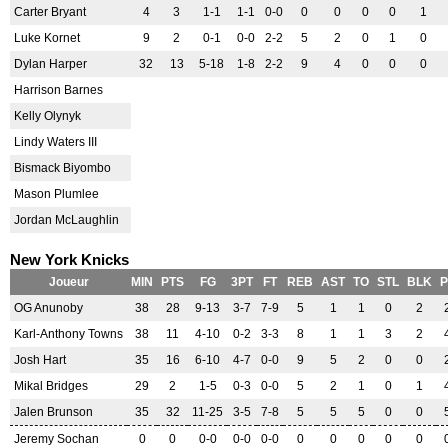
Carter Bryant
4
3
1-1
1-1
0-0
0
0
0
0
1
Luke Kornet
9
2
0-1
0-0
2-2
5
2
0
1
0
Dylan Harper
32
13
5-18
1-8
2-2
9
4
0
0
0
Harrison Barnes
Kelly Olynyk
Lindy Waters III
Bismack Biyombo
Mason Plumlee
Jordan McLaughlin
New York Knicks
Joueur
MIN
PTS
FG
3PT
FT
REB
AST
TO
STL
BLK
P
OG Anunoby
38
28
9-13
3-7
7-9
5
1
1
0
2
Karl-Anthony Towns
38
11
4-10
0-2
3-3
8
1
1
3
2
Josh Hart
35
16
6-10
4-7
0-0
9
5
2
0
0
Mikal Bridges
29
2
1-5
0-3
0-0
5
2
1
0
1
Jalen Brunson
35
32
11-25
3-5
7-8
5
5
5
0
0
Jeremy Sochan
0
0
0-0
0-0
0-0
0
0
0
0
0