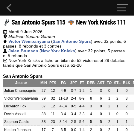
San Antonio Spurs 115
New York Knicks 111
Mardi 9 Juin 2026
Madison Square Garden
Victor Wembanyama
(
San Antonio Spurs
) avec 32 points, 6
passes, 8 rebonds et 3 contres
Jalen Brunson
(
New York Knicks
) avec 32 points, 5 passes
et 5 rebonds
New York Knicks affiche un bilan de 53 victoires et 29 défaites
tandis que San Antonio Spurs est à 62-20
San Antonio Spurs
Joueur
MIN
PTS
FG
3PT
FT
REB
AST
TO
STL
BLK
Julian Champagnie
27
12
4-9
3-7
1-2
1
3
0
1
0
Victor Wembanyama
39
32
11-18
2-4
8-9
8
6
1
2
3
De'Aaron Fox
37
12
4-14
0-5
4-4
3
8
2
1
2
Devin Vassell
38
11
3-4
3-4
2-3
4
0
1
0
0
Stephon Castle
38
23
8-14
2-5
5-6
5
5
2
1
1
Keldon Johnson
17
7
3-5
0-0
1-4
2
0
2
1
0