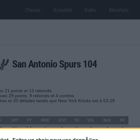
Chrono
Actualité
Vidéo
Résultats
San Antonio Spurs 104
ec 21 points et 13 rebonds
avec 29 points, 9 rebonds et 4 contres
ires et 20 défaites tandis que New York Knicks est à 53-29
G
3PT
FT
REB
AST
TO
STL
BLK
PF
10
2-5
5-5
4
3
0
2
2
4
12
3-5
2-2
13
4
2
1
1
5