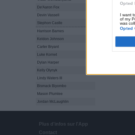
Opted 
De'Aaron Fox
34
20
8-
I want t
Devin Vassell
38
14
4
of my P
Stephon Castle
28
14
was col
5-
Opted 
Harrison Barnes
5
0
0
Keldon Johnson
16
3
1
Carter Bryant
3
0
0
Luke Kornet
8
1
0
Dylan Harper
32
15
6-
Kelly Olynyk
Lindy Waters III
Bismack Biyombo
Mason Plumlee
Jordan McLaughlin
Plus d'infos sur l'App
Contact