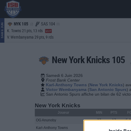
NYK 105
SAS 104
(2)
(0)
SAM 6 JUN
K. Towns 21 pts, 13 rds
MVP
V. Wembanyama 29 pts, 9 rds
New York Knicks 105
Samedi 6 Juin 2026
Frost Bank Center
Karl-Anthony Towns
(
New York Knicks
) av
Victor Wembanyama
(
San Antonio Spurs
) 
San Antonio Spurs affiche un bilan de 62 victo
New York Knicks
Joueur
MIN
PTS
F
OG Anunoby
37
17
5-
Karl-Anthony Towns
34
21
8-