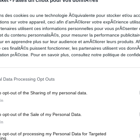
sket -
Faites un choix pour vos donnÃ©es
4
0-2
0-0
6
4
2
1
1
5
13
4-6
0-0
6
6
1
1
0
2
ons des cookies ou une technologie Ã©quivalente pour stocker et/ou a
25
2-8
4-5
5
6
4
5
0
2
ions sur votre appareil, ceci afin d'amÃ©liorer votre expÃ©rience utilis
rtenaires utilisent ces informations personnelles pour vous prÃ©senter
2
0-0
3-6
3
0
1
1
1
3
 et du contenu personnalisÃ©s, pour mesurer la performance publicitair
12
3-7
0-0
2
2
0
0
1
0
ur en apprendre plus sur leur audience et amÃ©liorer leurs produits. Af
4
0-2
2-3
3
2
0
0
0
1
 ces finalitÃ©s puissent fonctionner, les partenaires utilisent vos don
7
1-3
0-0
2
2
2
0
0
1
tion prÃ©cise. Pour en savoir plus, consultez notre politique de confide
l Data Processing Opt Outs
o opt-out of the Sharing of my personal data.
In
o opt-out of the Sale of my Personal Data.
In
G
3PT
FT
REB
AST
TO
STL
BLK
PF
-6
2-5
2-2
4
1
0
0
1
2
to opt-out of processing my Personal Data for Targeted
ing.
-21
2-6
5-8
9
2
4
2
4
2