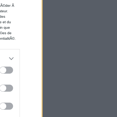
ccÃ©der Ã
ateur.
 des
e et du
in que
nÃ©es de
ntialitÃ©.