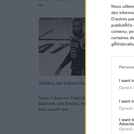
ou...
Nous utilis
des informat
D'autres pa
NBA FIN
publicitÃ©s
contenu, po
certaines de
gÃ©olocalisa
Persona
I want t
Solides, les Lakers font le break
Opted 
Game 2 dans ces Finals NBA. Après une cascade de
I want t
blessures côté floridien, les Lakers sont restés concen
Opted 
pour assurer une...
I want 
Advertis
NEWS 
Opted 