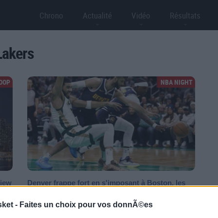
Chrono
Actualité
Vidéo
Résultats
Lakers
HOOP
NBA NIGHT
view
Denver frappe fort en s'imposant à Boston, les
Lakers craquent face...
sket -
Faites un choix pour vos donnÃ©es
ier
7 matches cette nuit avec en tête d'affiche un énorme choc
é
entre Boston invaincu à domicile et le champion en titre,...