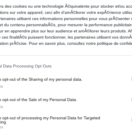
ons des cookies ou une technologie Ã©quivalente pour stocker et/ou a
ions sur votre appareil, ceci afin d'amÃ©liorer votre expÃ©rience utilis
rtenaires utilisent ces informations personnelles pour vous prÃ©senter
ALS
NBA PLAYOFFS
 et du contenu personnalisÃ©s, pour mesurer la performance publicitair
ur en apprendre plus sur leur audience et amÃ©liorer leurs produits. Af
 ces finalitÃ©s puissent fonctionner, les partenaires utilisent vos don
tion prÃ©cise. Pour en savoir plus, consultez notre politique de confide
l Data Processing Opt Outs
o opt-out of the Sharing of my personal data.
Pas de miracle pour les Nuggets, les Lakers en
In
finale !...
À 3-1, les Nuggets connaissaient la chanson. Sauf que
o opt-out of the Sale of my Personal Data.
trés
pour une place en Finales NBA, les Lakers ont fait parler
In
le...
to opt-out of processing my Personal Data for Targeted
ing.
NBA
In