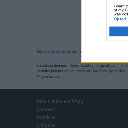
I want t
of my P
was col
Opted 
Byron Scott se plaint déjà des Lakers
La saison dernière, Byron Scott se plaignait pas mal d
certains joueurs de son roster et l'ancienne gloire des
Angelinos des...
Plus d'infos sur l'App
Contact
Publicité
L'équipe