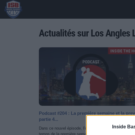
Actualités sur Los Angles 
INSIDE THE 
Podcast #204 : La première semaine et la pre
partie 4...
Inside Ba
Dans ce nouvel épisode, l'équipe discute dans un prem
temps de la première semaine de NBA, ce qu'on a aim