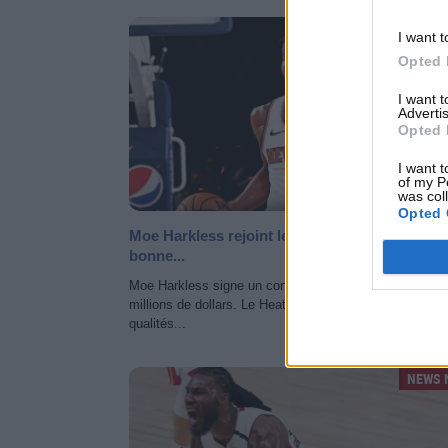
NEWS 
I want t
Opted 
I want 
Advertis
Opted 
I want t
of my P
was col
Opted 
Moe Harkless rejoint le Heat, un deal qui sent 
bonne...
Moe Harkless signe un contrat d'un an à Miami pour 3.
millions de dollars. Le Heat récupère un ailier aux
qualités...
NEWS 