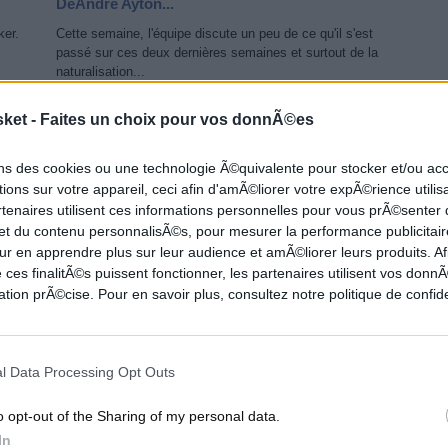
DeAndre Ayton...
ker.
Cette semaine, l'équipe discute un peu de ce qu'il s'est
passé sur ces deux dernières semaines et surtout de la
naturalisation...
sket -
Faites un choix pour vos donnÃ©es
NBA
NEWS NBA
ons des cookies ou une technologie Ã©quivalente pour stocker et/ou a
ions sur votre appareil, ceci afin d'amÃ©liorer votre expÃ©rience utilis
rtenaires utilisent ces informations personnelles pour vous prÃ©senter
 et du contenu personnalisÃ©s, pour mesurer la performance publicitair
ur en apprendre plus sur leur audience et amÃ©liorer leurs produits. Af
 ces finalitÃ©s puissent fonctionner, les partenaires utilisent vos don
tion prÃ©cise. Pour en savoir plus, consultez notre politique de confide
Tristan Thompson rejoint les Celtics après 9 ans
de bons et...
l Data Processing Opt Outs
acre
Thristan Thompson prend la direction de Boston pour
ros
renforcer le secteur intérieur des verts. Un ancien
o opt-out of the Sharing of my personal data.
champion débordant d'expérience qui ne...
In