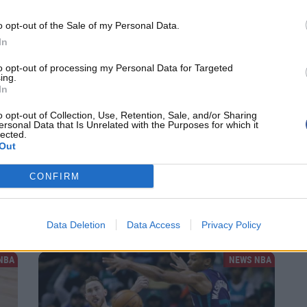
NBA
NEWS NBA
o opt-out of the Sale of my Personal Data.
In
to opt-out of processing my Personal Data for Targeted
ing.
In
o opt-out of Collection, Use, Retention, Sale, and/or Sharing
ersonal Data that Is Unrelated with the Purposes for which it
lected.
Out
la
Rajon Rondo vient renforcer des Hawks bien
décidés à retrouver les...
CONFIRM
6
Rajon Rondo décline sa player option et signe un contrat de
2 ans avec les Hawks. Un titre chez les Celtics,...
Data Deletion
Data Access
Privacy Policy
NBA
NEWS NBA