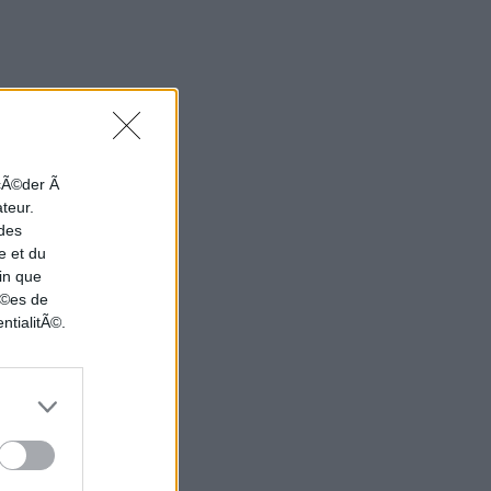
ccÃ©der Ã
ateur.
 des
e et du
in que
nÃ©es de
ntialitÃ©.