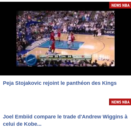
NEWS NBA
Peja Stojakovic rejoint le panthéon des Kings
NEWS NBA
Joel Embiid compare le trade d'Andrew Wiggins à
celui de Kobe...