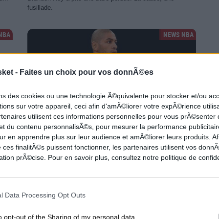
fusillade.
NBA
NEWS NBA
sket -
Faites un choix pour vos donnÃ©es
ons des cookies ou une technologie Ã©quivalente pour stocker et/ou a
ions sur votre appareil, ceci afin d'amÃ©liorer votre expÃ©rience utilis
rtenaires utilisent ces informations personnelles pour vous prÃ©senter
 et du contenu personnalisÃ©s, pour mesurer la performance publicitair
Nicolas Batum aura de lourdes responsabilités
ur en apprendre plus sur leur audience et amÃ©liorer leurs produits. Af
offensives
 ces finalitÃ©s puissent fonctionner, les partenaires utilisent vos don
tion prÃ©cise. Pour en savoir plus, consultez notre politique de confide
s
Steve Clifford entend bien faire reposer le jeu offensif de
a
son équipe sur les épaules de Nicolas Batum.
l Data Processing Opt Outs
TIME
NEWS NBA
o opt-out of the Sharing of my personal data.