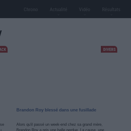
Chrono
Actualité
Vidéo
Résultats
y
ACK
DIVERS
Brandon Roy blessé dans une fusillade
nse
Alors qu'il passé un week-end chez sa grand mère,
...
Brandon Roy a pris une balle perdue. La cause, une