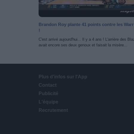
Brandon Roy plante 41 points contre les Warr
!
C'est arrivé aujourd'hui... Il y a 4 ans ! L'arrière des Bl
avait encore ses deux genoux et faisait la misère...
Plus d'infos sur l'App
Contact
Publicité
L'équipe
Recrutement