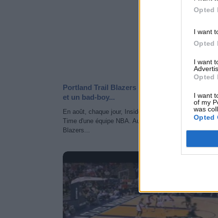
Opted 
I want t
Opted 
I want 
Advertis
Opted 
Portland Trail Blazers : Un champion, des reg
I want t
et un bad-boy...
of my P
was col
En août, chaque jour, Inside Basket vous propose le 5 A
Opted 
Time d'une équipe NBA. Aujourd'hui c'est le tour des Tr
Blazers...
NEWS 