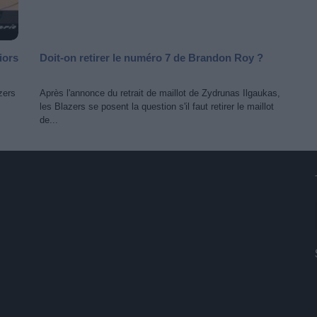
iors
Doit-on retirer le numéro 7 de Brandon Roy ?
azers
Après l'annonce du retrait de maillot de Zydrunas Ilgaukas,
les Blazers se posent la question s'il faut retirer le maillot
de...