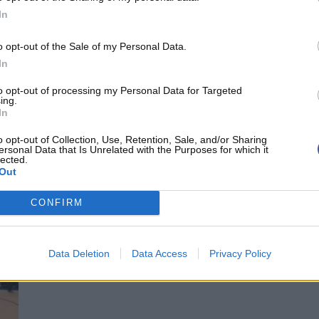
In
o opt-out of the Sale of my Personal Data.
In
to opt-out of processing my Personal Data for Targeted
ing.
In
rets
Brandon Roy plante 41 points contre les Warriors
o opt-out of Collection, Use, Retention, Sale, and/or Sharing
!
ersonal Data that Is Unrelated with the Purposes for which it
lected.
ll-
C'est arrivé aujourd'hui... Il y a 4 ans ! L'arrière des Blazers
Out
ail
avait encore ses deux genoux et faisait la misère...
CONFIRM
NBA
NEWS NBA
Data Deletion
Data Access
Privacy Policy