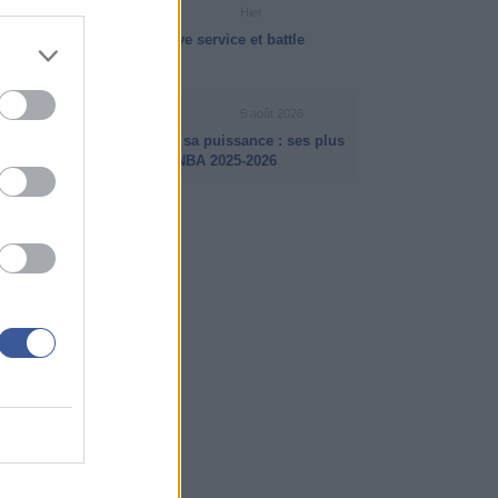
INFO ISB
Hier
La psychologie des jeux live service et battle
passes
VIDÉO NBA
5 août 2026
Jalen Johnson a fait parler sa puissance : ses plus
beaux dunks de la saison NBA 2025-2026