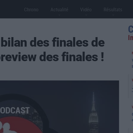
Chrono
Actualité
Vidéo
Résultats
C
I
bilan des finales de
review des finales !