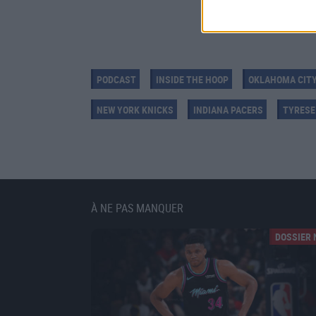
PODCAST
INSIDE THE HOOP
OKLAHOMA CIT
NEW YORK KNICKS
INDIANA PACERS
TYRESE
À NE PAS MANQUER
DOSSIER 