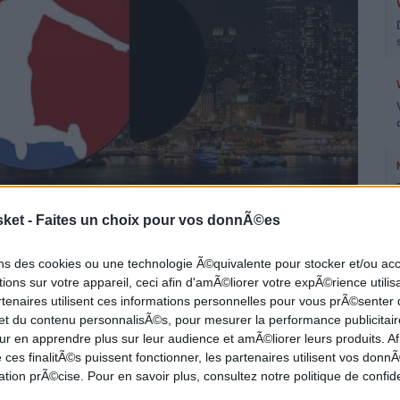
sket -
Faites un choix pour vos donnÃ©es
ons des cookies ou une technologie Ã©quivalente pour stocker et/ou a
ions sur votre appareil, ceci afin d'amÃ©liorer votre expÃ©rience utilis
scute tout d'abord de quelques actualités
rtenaires utilisent ces informations personnelles pour vous prÃ©senter
 et du contenu personnalisÃ©s, pour mesurer la performance publicitair
 ou encore la valse des coachs avant de
ur en apprendre plus sur leur audience et amÃ©liorer leurs produits. Af
et de faire la preview des finales NBA !
 ces finalitÃ©s puissent fonctionner, les partenaires utilisent vos don
tion prÃ©cise. Pour en savoir plus, consultez notre politique de confide