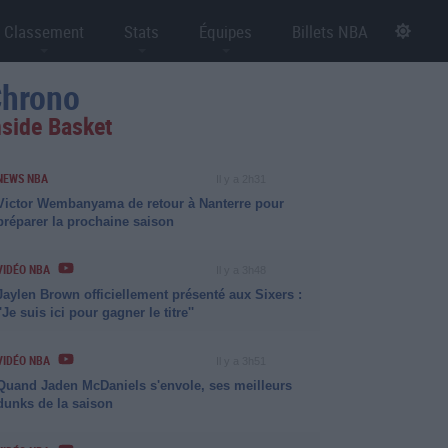
Classement
Stats
Équipes
Billets NBA
hrono
nside Basket
NEWS NBA
Il y a 2h31
Victor Wembanyama de retour à Nanterre pour
préparer la prochaine saison
VIDÉO NBA
Il y a 3h48
Jaylen Brown officiellement présenté aux Sixers :
''Je suis ici pour gagner le titre''
VIDÉO NBA
Il y a 3h51
Quand Jaden McDaniels s'envole, ses meilleurs
dunks de la saison