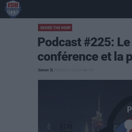
INSIDE THE HOOP
Podcast #225: Le 
conférence et la p
Simon
4/6/2025 à 22h29
795