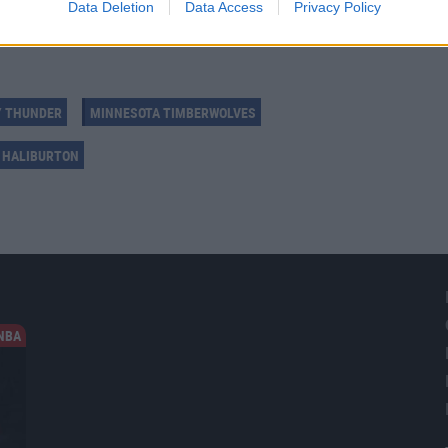
Data Deletion
Data Access
Privacy Policy
Y THUNDER
MINNESOTA TIMBERWOLVES
 HALIBURTON
NBA