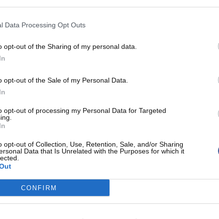
prochaine !
l Data Processing Opt Outs
o opt-out of the Sharing of my personal data.
nces et la preview des finales !
In
o opt-out of the Sale of my Personal Data.
In
 et vos avis via les réseaux sociaux !
to opt-out of processing my Personal Data for Targeted
ing.
In
o opt-out of Collection, Use, Retention, Sale, and/or Sharing
ersonal Data that Is Unrelated with the Purposes for which it
lected.
Out
CONFIRM