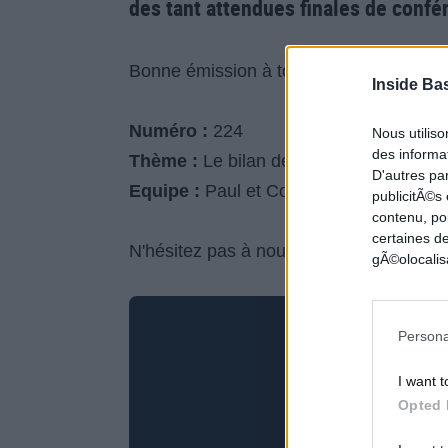
des tant attendues finales de confé
Bonne émission à tous, et à la semaine 
Inside Ba
Numéro :
224
Nous utilis
des informat
Thème :
Le bilan des demi-finales et la
D'autres pa
Equipe :
Paul et Colin
publicitÃ©s
contenu, po
certaines de
N'hésitez pas à nous envoyer vos retours
gÃ©olocalisa
Persona
I want t
Opted 