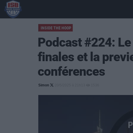
INSIDE THE HOOP
Podcast #224: Le
finales et la prev
conférences
Simon
20/5/2025 à 21h13
1536