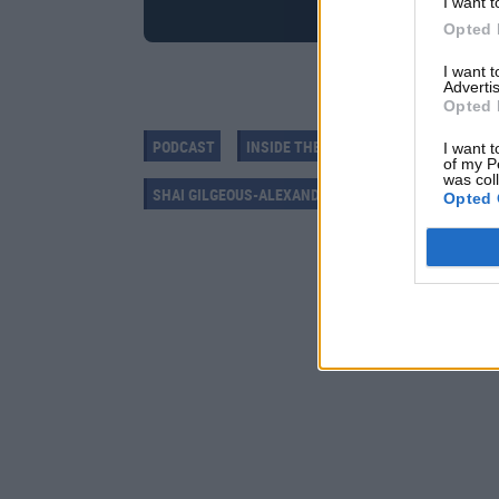
I want t
Opted 
I want 
Advertis
Opted 
PODCAST
INSIDE THE HOOP
DENVER NUGGE
I want t
of my P
was col
SHAI GILGEOUS-ALEXANDER
BOSTON CELTICS
Opted 