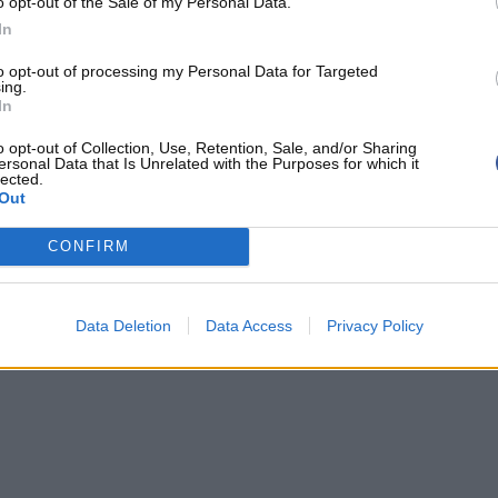
o opt-out of the Sale of my Personal Data.
In
to opt-out of processing my Personal Data for Targeted
ing.
In
TS
NIKOLA JOKIC
OKLAHOMA CITY THUNDER
o opt-out of Collection, Use, Retention, Sale, and/or Sharing
ersonal Data that Is Unrelated with the Purposes for which it
lected.
MINNESOTA TIMBERWOLVES
Out
CONFIRM
Data Deletion
Data Access
Privacy Policy