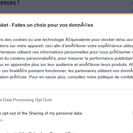
rences !
prochaine !
sket -
Faites un choix pour vos donnÃ©es
ons des cookies ou une technologie Ã©quivalente pour stocker et/ou a
ions sur votre appareil, ceci afin d'amÃ©liorer votre expÃ©rience utilis
 preview des finales de conférences
rtenaires utilisent ces informations personnelles pour vous prÃ©senter
 et du contenu personnalisÃ©s, pour mesurer la performance publicitair
ur en apprendre plus sur leur audience et amÃ©liorer leurs produits. Af
 ces finalitÃ©s puissent fonctionner, les partenaires utilisent vos don
 et vos avis via les réseaux sociaux !
tion prÃ©cise. Pour en savoir plus, consultez notre politique de confide
l Data Processing Opt Outs
o opt-out of the Sharing of my personal data.
In