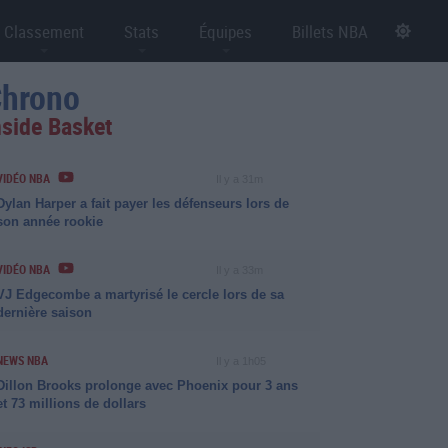
Classement
Stats
Équipes
Billets NBA
hrono
nside Basket
VIDÉO NBA
Il y a 31m
Dylan Harper a fait payer les défenseurs lors de
son année rookie
VIDÉO NBA
Il y a 33m
VJ Edgecombe a martyrisé le cercle lors de sa
dernière saison
NEWS NBA
Il y a 1h05
Dillon Brooks prolonge avec Phoenix pour 3 ans
et 73 millions de dollars