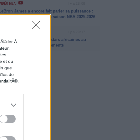
VIDÉO NBA
Il y a 22h08
LeBron James a encore fait parler sa puissance :
ses plus beaux dunks de la saison NBA 2025-2026
INFO ISB
Il y a 22h17
Intersaison NBA 2026 : les stars africaines au
ccÃ©der Ã
coeur des plus gros mouvements
ateur.
 des
e et du
in que
nÃ©es de
ntialitÃ©.