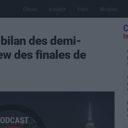
Chrono
Actualité
Vidéo
Résultats
C
I
 bilan des demi-
iew des finales de