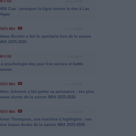
INFO ISB
Il y a 15h35
NBA Cup : pourquoi la ligue tourne le dos à Las
Vegas
VIDÉO NBA
Il y a 16h55
Matas Buzelis a fait le spectacle lors de la saison
NBA 2025-2026
INFO ISB
Il y a 19h15
La psychologie des jeux live service et battle
passes
VIDÉO NBA
Il y a 22h05
Jalen Johnson a fait parler sa puissance : ses plus
beaux dunks de la saison NBA 2025-2026
VIDÉO NBA
Il y a 22h06
Amen Thompson, une machine à highlights : ses
plus beaux dunks de la saison NBA 2025-2026