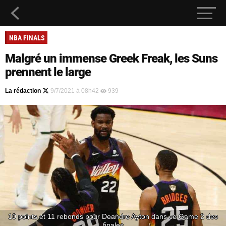
NBA FINALS
Malgré un immense Greek Freak, les Suns
prennent le large
La rédaction
9/7/2021 à 08h42
939
10 points et 11 rebonds pour Deandre Ayton dans ce Game 2 des
finales