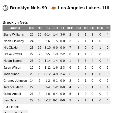
Brooklyn Nets 99
Los Angeles Lakers 116
Brooklyn Nets
Joueur
MIN
PTS
FG
3PT
FT
REB
AST
TO
STL
BLK
PF
Ziaire Williams
25
16
6-14
1-4
3-6
2
2
1
3
0
4
Noah Clowney
24
5
2-6
1-5
0-0
3
2
1
1
0
3
Nic Claxton
23
16
8-10
0-0
0-0
7
3
0
0
1
0
Drake Powell
22
7
2-5
1-3
2-2
0
1
1
0
0
0
Nolan Traore
26
9
4-14
1-4
0-0
1
7
6
4
0
4
Jalen Wilson
15
9
3-11
1-6
2-3
6
2
2
0
0
2
Josh Minott
26
18
6-12
4-9
2-4
6
0
1
1
0
3
Chaney Johnson
14
2
1-2
0-1
0-0
2
2
1
0
0
2
Terance Mann
22
5
2-4
1-2
0-0
4
2
0
1
1
4
Ochai Agbaji
21
2
1-6
0-4
0-0
5
1
0
0
0
2
Ben Saraf
22
10
5-12
0-1
0-0
3
2
1
1
0
4
E.J. Liddell