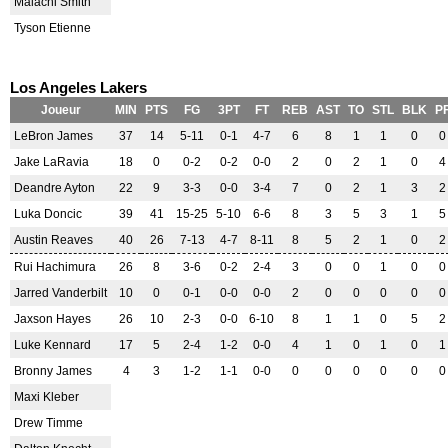
Malachi Smith
Tyson Etienne
Los Angeles Lakers
Joueur
MIN
PTS
FG
3PT
FT
REB
AST
TO
STL
BLK
P
LeBron James
37
14
5-11
0-1
4-7
6
8
1
1
0
0
Jake LaRavia
18
0
0-2
0-2
0-0
2
0
2
1
0
4
Deandre Ayton
22
9
3-3
0-0
3-4
7
0
2
1
3
2
Luka Doncic
39
41
15-25
5-10
6-6
8
3
5
3
1
5
Austin Reaves
40
26
7-13
4-7
8-11
8
5
2
1
0
2
Rui Hachimura
26
8
3-6
0-2
2-4
3
0
0
1
0
0
Jarred Vanderbilt
10
0
0-1
0-0
0-0
2
0
0
0
0
0
Jaxson Hayes
26
10
2-3
0-0
6-10
8
1
1
0
5
2
Luke Kennard
17
5
2-4
1-2
0-0
4
1
0
1
0
1
Bronny James
4
3
1-2
1-1
0-0
0
0
0
0
0
0
Maxi Kleber
Drew Timme