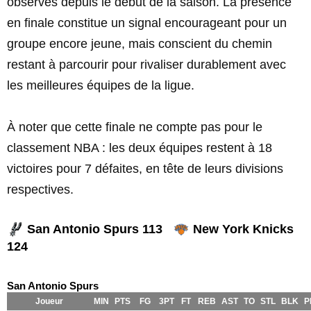
observés depuis le début de la saison. La présence
en finale constitue un signal encourageant pour un
groupe encore jeune, mais conscient du chemin
restant à parcourir pour rivaliser durablement avec
les meilleures équipes de la ligue.
À noter que cette finale ne compte pas pour le
classement NBA : les deux équipes restent à 18
victoires pour 7 défaites, en tête de leurs divisions
respectives.
San Antonio Spurs 113
New York Knicks
124
San Antonio Spurs
Joueur
MIN
PTS
FG
3PT
FT
REB
AST
TO
STL
BLK
P