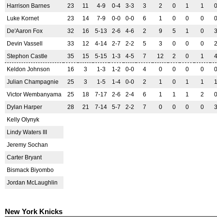
Harrison Barnes
23
11
4-9
0-4
3-3
3
2
0
1
1
Luke Kornet
23
14
7-9
0-0
0-0
6
1
0
0
0
De'Aaron Fox
32
16
5-13
2-6
4-6
2
9
5
1
0
Devin Vassell
33
12
4-14
2-7
2-2
5
3
0
0
0
Stephon Castle
35
15
5-15
1-3
4-5
7
12
2
0
1
Keldon Johnson
16
3
1-3
1-2
0-0
4
0
0
0
0
Julian Champagnie
25
3
1-5
1-4
0-0
2
1
0
1
1
Victor Wembanyama
25
18
7-17
2-6
2-4
6
1
1
1
2
Dylan Harper
28
21
7-14
5-7
2-2
7
0
0
0
0
Kelly Olynyk
Lindy Waters III
Jeremy Sochan
Carter Bryant
Bismack Biyombo
Jordan McLaughlin
New York Knicks