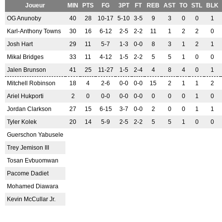
Joueur
MIN
PTS
FG
3PT
FT
REB
AST
TO
STL
BLK
OG Anunoby
40
28
10-17
5-10
3-5
9
3
0
0
1
Karl-Anthony Towns
30
16
6-12
2-5
2-2
11
1
2
2
0
Josh Hart
29
11
5-7
1-3
0-0
8
3
1
2
1
Mikal Bridges
33
11
4-12
1-5
2-2
5
5
1
0
0
Jalen Brunson
41
25
11-27
1-5
2-4
4
8
4
0
1
Mitchell Robinson
18
4
2-6
0-0
0-0
15
2
1
1
2
Ariel Hukporti
2
0
0-0
0-0
0-0
0
0
0
1
0
Jordan Clarkson
27
15
6-15
3-7
0-0
2
0
0
1
1
Tyler Kolek
20
14
5-9
2-5
2-2
5
5
1
0
0
Guerschon Yabusele
Trey Jemison III
Tosan Evbuomwan
Pacome Dadiet
Mohamed Diawara
Kevin McCullar Jr.