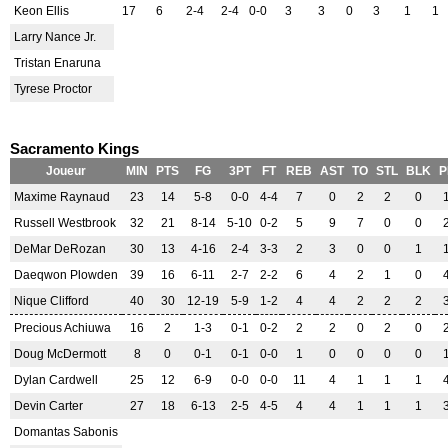
Keon Ellis
17
6
2-4
2-4
0-0
3
3
0
3
1
1
Larry Nance Jr.
Tristan Enaruna
Tyrese Proctor
Sacramento Kings
Joueur
MIN
PTS
FG
3PT
FT
REB
AST
TO
STL
BLK
P
Maxime Raynaud
23
14
5-8
0-0
4-4
7
0
2
2
0
Russell Westbrook
32
21
8-14
5-10
0-2
5
9
7
0
0
DeMar DeRozan
30
13
4-16
2-4
3-3
2
3
0
0
1
Daeqwon Plowden
39
16
6-11
2-7
2-2
6
4
2
1
0
Nique Clifford
40
30
12-19
5-9
1-2
4
4
2
2
2
Precious Achiuwa
16
2
1-3
0-1
0-2
2
2
0
2
0
Doug McDermott
8
0
0-1
0-1
0-0
1
0
0
0
0
Dylan Cardwell
25
12
6-9
0-0
0-0
11
4
1
1
1
Devin Carter
27
18
6-13
2-5
4-5
4
4
1
1
1
Domantas Sabonis