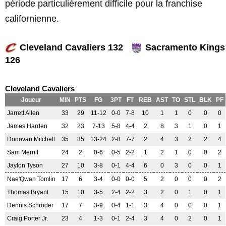
période particulièrement difficile pour la franchise
californienne.
Cleveland Cavaliers 132
Sacramento Kings
126
Cleveland Cavaliers
Joueur
MIN
PTS
FG
3PT
FT
REB
AST
TO
STL
BLK
PF
Jarrett Allen
33
29
11-12
0-0
7-8
10
1
1
0
0
0
James Harden
32
23
7-13
5-8
4-4
2
8
3
1
0
1
Donovan Mitchell
35
35
13-24
2-8
7-7
2
4
3
2
2
4
Sam Merrill
24
2
0-6
0-5
2-2
1
2
1
0
0
2
Jaylon Tyson
27
10
3-8
0-1
4-4
6
0
3
0
0
1
Nae'Qwan Tomlin
17
6
3-4
0-0
0-0
5
2
0
0
0
2
Thomas Bryant
15
10
3-5
2-4
2-2
3
2
0
1
0
1
Dennis Schroder
17
7
3-9
0-4
1-1
3
4
0
0
0
1
Craig Porter Jr.
23
4
1-3
0-1
2-4
3
4
0
2
0
1