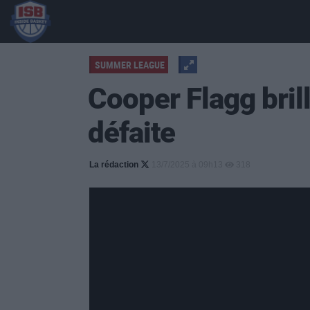
SUMMER LEAGUE
Cooper Flagg bril
défaite
La rédaction
13/7/2025 à 09h13
318