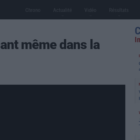
Chrono
Actualité
Vidéo
Résultats
C
I
lant même dans la