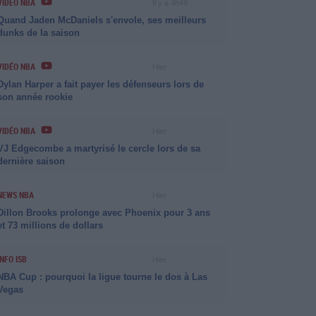
VIDÉO NBA
Il y a 4h49
Quand Jaden McDaniels s'envole, ses meilleurs
dunks de la saison
VIDÉO NBA
Hier
Dylan Harper a fait payer les défenseurs lors de
son année rookie
VIDÉO NBA
Hier
VJ Edgecombe a martyrisé le cercle lors de sa
dernière saison
NEWS NBA
Hier
Dillon Brooks prolonge avec Phoenix pour 3 ans
et 73 millions de dollars
INFO ISB
Hier
NBA Cup : pourquoi la ligue tourne le dos à Las
Vegas