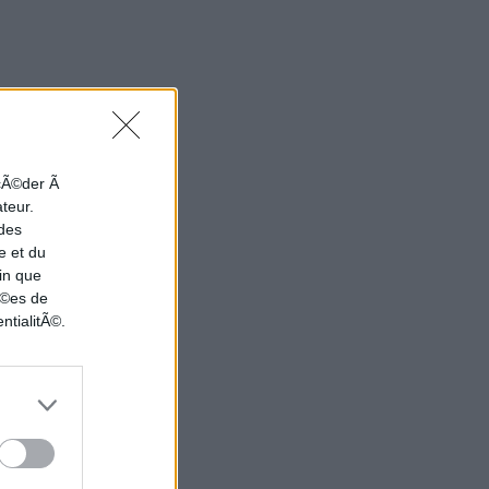
ccÃ©der Ã
ateur.
 des
e et du
in que
nÃ©es de
ntialitÃ©.