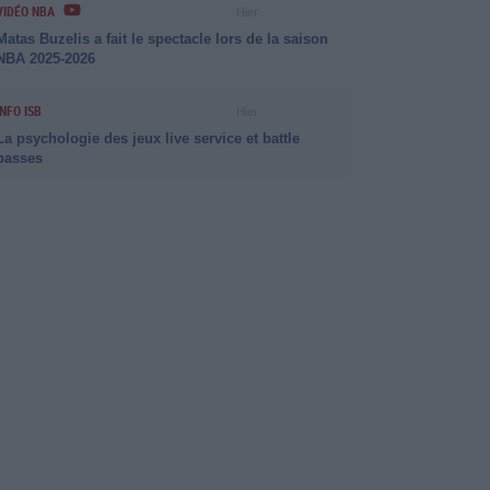
VIDÉO NBA
Hier
Matas Buzelis a fait le spectacle lors de la saison
NBA 2025-2026
INFO ISB
Hier
La psychologie des jeux live service et battle
passes