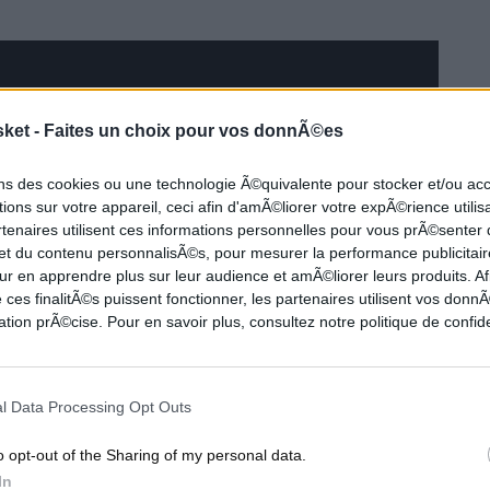
sket -
Faites un choix pour vos donnÃ©es
ons des cookies ou une technologie Ã©quivalente pour stocker et/ou a
ions sur votre appareil, ceci afin d'amÃ©liorer votre expÃ©rience utilis
rtenaires utilisent ces informations personnelles pour vous prÃ©senter
 et du contenu personnalisÃ©s, pour mesurer la performance publicitair
ur en apprendre plus sur leur audience et amÃ©liorer leurs produits. Af
 ces finalitÃ©s puissent fonctionner, les partenaires utilisent vos don
tion prÃ©cise. Pour en savoir plus, consultez notre politique de confide
l Data Processing Opt Outs
o opt-out of the Sharing of my personal data.
In