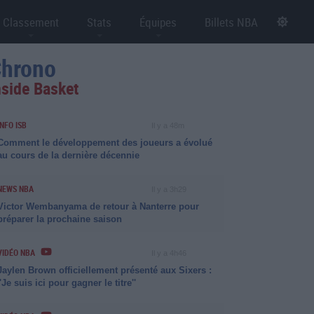
Classement
Stats
Équipes
Billets NBA
hrono
nside Basket
INFO ISB
Il y a 48m
Comment le développement des joueurs a évolué
au cours de la dernière décennie
NEWS NBA
Il y a 3h29
Victor Wembanyama de retour à Nanterre pour
préparer la prochaine saison
VIDÉO NBA
Il y a 4h46
Jaylen Brown officiellement présenté aux Sixers :
''Je suis ici pour gagner le titre''