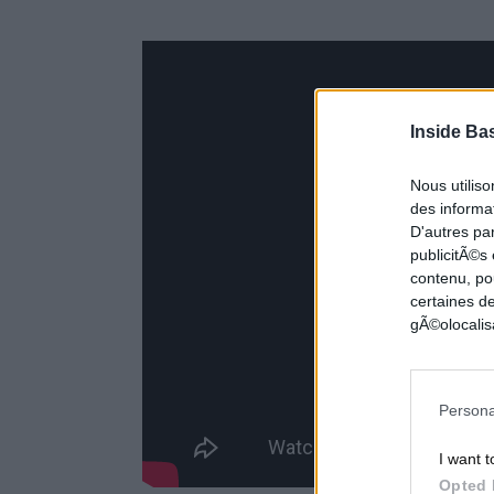
Inside Ba
Nous utilis
des informat
D'autres pa
publicitÃ©s
contenu, po
certaines de
gÃ©olocalisa
Persona
I want t
Opted 