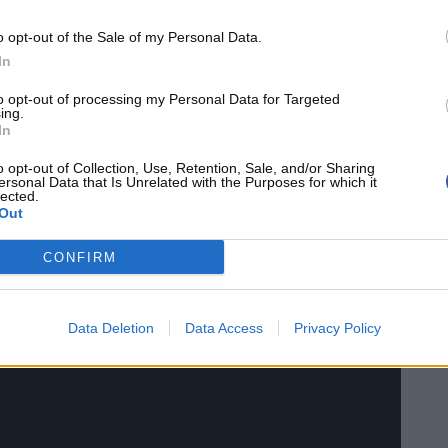
o opt-out of the Sale of my Personal Data.
 DE LA SUMMER LEAGUE DE LAS VEGAS
In
to opt-out of processing my Personal Data for Targeted
ing.
In
o opt-out of Collection, Use, Retention, Sale, and/or Sharing
ersonal Data that Is Unrelated with the Purposes for which it
lected.
Out
CONFIRM
Data Deletion
Data Access
Privacy Policy