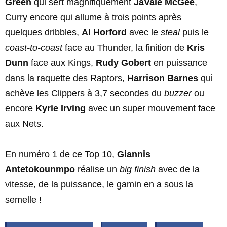
Green
qui sert magnifiquement
JaVale McGee
,
Curry encore qui allume à trois points après
quelques dribbles,
Al Horford
avec le
steal
puis le
coast-to-coast
face au Thunder, la finition de
Kris
Dunn
face aux Kings,
Rudy Gobert
en puissance
dans la raquette des Raptors,
Harrison Barnes
qui
achève les Clippers à 3,7 secondes du
buzzer
ou
encore
Kyrie Irving
avec un super mouvement face
aux Nets.
En numéro 1 de ce Top 10,
Giannis
Antetokounmpo
réalise un
big finish
avec de la
vitesse, de la puissance, le gamin en a sous la
semelle !