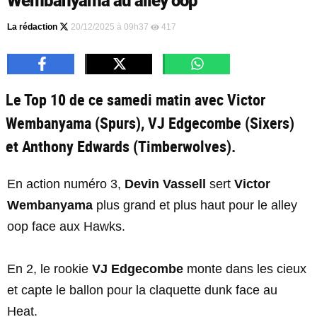
Wembanyama au alley oop
La rédaction
20/12/2025 à 09h37
417
Le Top 10 de ce samedi matin avec Victor
Wembanyama (Spurs), VJ Edgecombe (Sixers)
et Anthony Edwards (Timberwolves).
En action numéro 3,
Devin Vassell
sert
Victor
Wembanyama
plus grand et plus haut pour le alley
oop face aux Hawks.
En 2, le rookie
VJ Edgecombe
monte dans les cieux
et capte le ballon pour la claquette dunk face au
Heat.