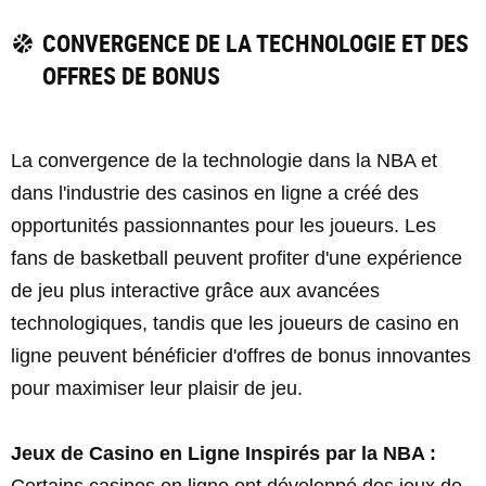
CONVERGENCE DE LA TECHNOLOGIE ET DES
OFFRES DE BONUS
La convergence de la technologie dans la NBA et
dans l'industrie des casinos en ligne a créé des
opportunités passionnantes pour les joueurs. Les
fans de basketball peuvent profiter d'une expérience
de jeu plus interactive grâce aux avancées
technologiques, tandis que les joueurs de casino en
ligne peuvent bénéficier d'offres de bonus innovantes
pour maximiser leur plaisir de jeu.
Jeux de Casino en Ligne Inspirés par la NBA :