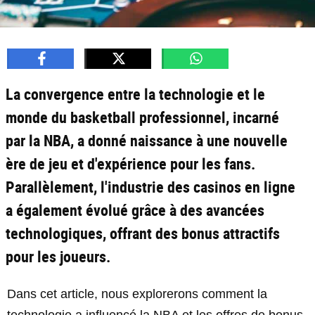
La convergence entre la technologie et le
monde du basketball professionnel, incarné
par la NBA, a donné naissance à une nouvelle
ère de jeu et d'expérience pour les fans.
Parallèlement, l'industrie des casinos en ligne
a également évolué grâce à des avancées
technologiques, offrant des bonus attractifs
pour les joueurs.
Dans cet article, nous explorerons comment la