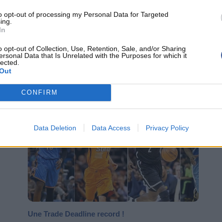
to opt-out of processing my Personal Data for Targeted
ing.
In
Bilan complet de la Trade Deadline 2021
o opt-out of Collection, Use, Retention, Sale, and/or Sharing
ersonal Data that Is Unrelated with the Purposes for which it
lected.
La trade deadline est en direct sur Inside Basket, avec un
Out
trois
récapitulatif de tous les échanges et ce jusque 20h00,
horaire...
CONFIRM
NBA
TRANSFERT NBA
Data Deletion
Data Access
Privacy Policy
Une Trade Deadline record !