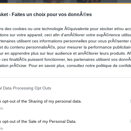
sket -
Faites un choix pour vos donnÃ©es
ons des cookies ou une technologie Ã©quivalente pour stocker et/ou a
ions sur votre appareil, ceci afin d'amÃ©liorer votre expÃ©rience utilis
rtenaires utilisent ces informations personnelles pour vous prÃ©senter
 et du contenu personnalisÃ©s, pour mesurer la performance publicitair
Bilan complet de la Trade Deadline 2022
ur en apprendre plus sur leur audience et amÃ©liorer leurs produits. Af
 ces finalitÃ©s puissent fonctionner, les partenaires utilisent vos don
tion prÃ©cise. Pour en savoir plus, consultez notre politique de confide
La trade deadline est en direct sur Inside Basket, avec un
mes
récapitulatif de tous les échanges et ce jusque 21h00,
horaire...
l Data Processing Opt Outs
HOOP
DOSSIER NBA
o opt-out of the Sharing of my personal data.
In
o opt-out of the Sale of my Personal Data.
In