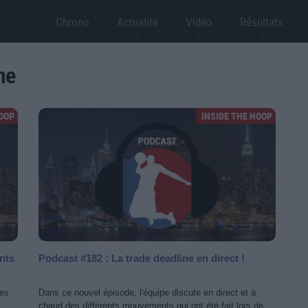
Chrono
Actualité
Vidéo
Résultats
ne
HOOP
INSIDE THE HOOP
nts
Podcast #182 : La trade deadline en direct !
des
Dans ce nouvel épisode, l'équipe discute en direct et à
chaud des différents mouvements qui ont été fait lors de