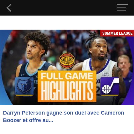
SUMMER LEAGUE
Darryn Peterson gagne son duel avec Cameron
Boozer et offre au...