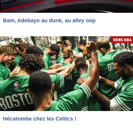
Bam, Adebayo au dunk, au alley oop
NEWS NBA
Hécatombe chez les Celtics !