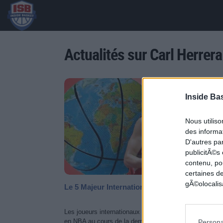
Actualités sur Carl Herrera
5 ALL-
Inside Ba
Nous utilis
des informat
D'autres pa
publicitÃ©s
contenu, po
certaines de
gÃ©olocalisa
Le 5 Majeur International des Rockets
Les joueurs internationaux ont pris une place prépondé
en NBA au cours de la dernière décennie. Pendant tout
Persona