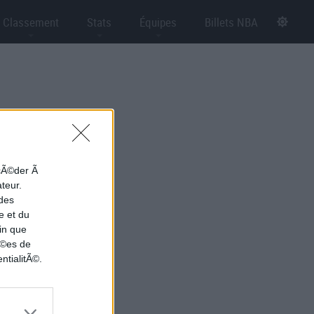
Classement
Stats
Équipes
Billets NBA
ccÃ©der Ã
ateur.
 des
e et du
in que
nÃ©es de
ntialitÃ©.