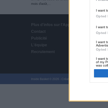
mois d'août,...
I want t
Opted 
Plus d'infos sur l'App
I want t
Contact
Opted 
Publicité
I want 
L'équipe
Advertis
Opted 
Recrutement
I want t
of my P
was col
Opted 
Inside Basket © 2026 -
Création site internet Nice
-
Confide