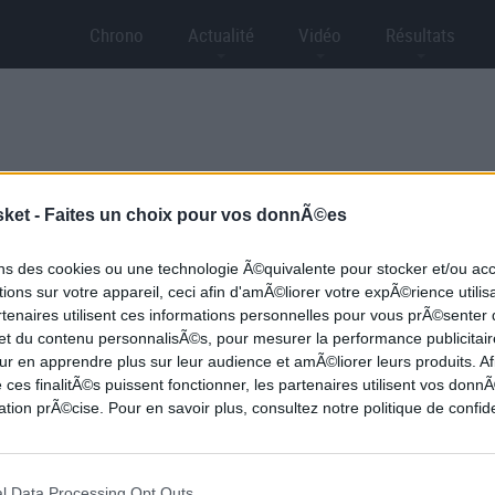
Chrono
Actualité
Vidéo
Résultats
TIME
sket -
Faites un choix pour vos donnÃ©es
ons des cookies ou une technologie Ã©quivalente pour stocker et/ou a
ions sur votre appareil, ceci afin d'amÃ©liorer votre expÃ©rience utilis
rtenaires utilisent ces informations personnelles pour vous prÃ©senter
 et du contenu personnalisÃ©s, pour mesurer la performance publicitair
ur en apprendre plus sur leur audience et amÃ©liorer leurs produits. Af
 ces finalitÃ©s puissent fonctionner, les partenaires utilisent vos don
tion prÃ©cise. Pour en savoir plus, consultez notre politique de confide
rante
 le
l Data Processing Opt Outs