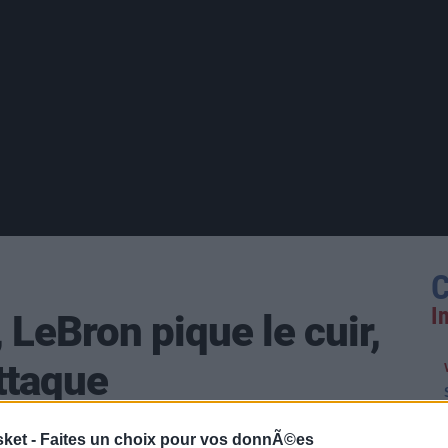
C
I
LeBron pique le cuir,
ttaque
sket -
Faites un choix pour vos donnÃ©es