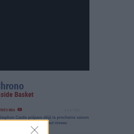
hrono
nside Basket
VIDÉO NBA
Il y a 7h13
Stephon Castle prépare déjà la prochaine saison
avec un entraînement de haut niveau