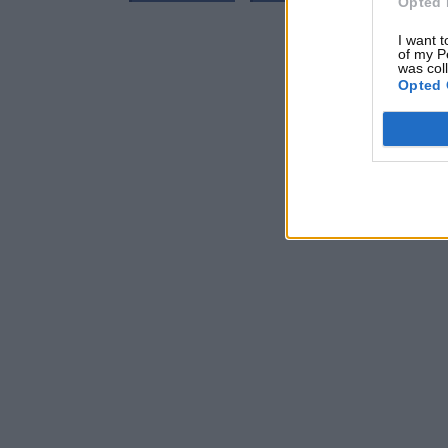
Opted 
I want t
of my P
was col
Opted 