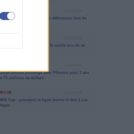
VIDÉO NBA
6 août 2026
Dylan Harper a fait payer les défenseurs lors de
son année rookie
VIDÉO NBA
6 août 2026
VJ Edgecombe a martyrisé le cercle lors de sa
dernière saison
NEWS NBA
6 août 2026
Dillon Brooks prolonge avec Phoenix pour 3 ans
et 73 millions de dollars
INFO ISB
5 août 2026
NBA Cup : pourquoi la ligue tourne le dos à Las
Vegas