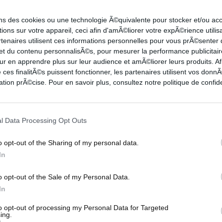
ons des cookies ou une technologie Ã©quivalente pour stocker et/ou a
ions sur votre appareil, ceci afin d'amÃ©liorer votre expÃ©rience utilis
rtenaires utilisent ces informations personnelles pour vous prÃ©senter
en NBA mais un Top 5 avec du showtime pour
 et du contenu personnalisÃ©s, pour mesurer la performance publicitair
ur en apprendre plus sur leur audience et amÃ©liorer leurs produits. Af
 ces finalitÃ©s puissent fonctionner, les partenaires utilisent vos don
tion prÃ©cise. Pour en savoir plus, consultez notre politique de confide
ell Westbrook
qui termine au dunk face aux
éfense de
Luka Doncic
ou encore
Drew Eubanks
l Data Processing Opt Outs
nicks.
o opt-out of the Sharing of my personal data.
uir et lance
Malik Monk
qui termine cela avec
In
o opt-out of the Sale of my Personal Data.
In
to opt-out of processing my Personal Data for Targeted
ing.
 EUBANKS
LEBRON JAMES
MALIK MONK