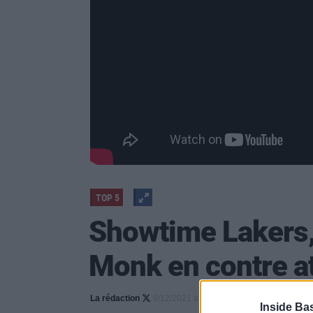
TOP 5
Showtime Lakers, 
Monk en contre a
La rédaction
8/12/2021 à 08h56
705
Inside Ba