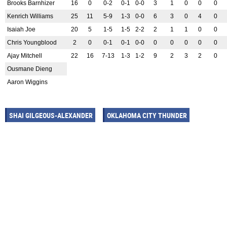
Brooks Barnhizer
16
0
0-2
0-1
0-0
3
1
0
0
0
Kenrich Williams
25
11
5-9
1-3
0-0
6
3
0
4
0
Isaiah Joe
20
5
1-5
1-5
2-2
2
1
1
0
0
Chris Youngblood
2
0
0-1
0-1
0-0
0
0
0
0
0
Ajay Mitchell
22
16
7-13
1-3
1-2
9
2
3
2
0
Ousmane Dieng
Aaron Wiggins
SHAI GILGEOUS-ALEXANDER
OKLAHOMA CITY THUNDER