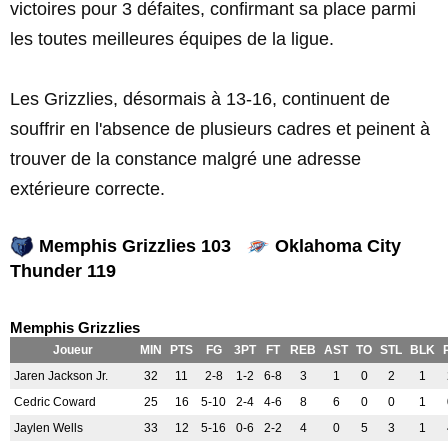
victoires pour 3 défaites, confirmant sa place parmi
les toutes meilleures équipes de la ligue.
Les Grizzlies, désormais à 13-16, continuent de
souffrir en l'absence de plusieurs cadres et peinent à
trouver de la constance malgré une adresse
extérieure correcte.
Memphis Grizzlies 103
Oklahoma City
Thunder 119
Memphis Grizzlies
Joueur
MIN
PTS
FG
3PT
FT
REB
AST
TO
STL
BLK
Jaren Jackson Jr.
32
11
2-8
1-2
6-8
3
1
0
2
1
Cedric Coward
25
16
5-10
2-4
4-6
8
6
0
0
1
Jaylen Wells
33
12
5-16
0-6
2-2
4
0
5
3
1