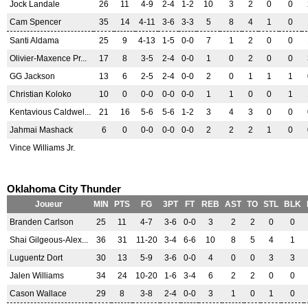
Jock Landale
26
11
4-9
2-4
1-2
10
3
2
0
0
Cam Spencer
35
14
4-11
3-6
3-3
5
8
4
1
0
Santi Aldama
25
9
4-13
1-5
0-0
7
1
2
0
0
Olivier-Maxence Pr...
17
8
3-5
2-4
0-0
1
0
2
0
0
GG Jackson
13
6
2-5
2-4
0-0
2
0
1
1
1
Christian Koloko
10
0
0-0
0-0
0-0
1
1
0
0
1
Kentavious Caldwel...
21
16
5-6
5-6
1-2
3
4
3
0
0
Jahmai Mashack
6
0
0-0
0-0
0-0
2
2
2
1
0
Vince Williams Jr.
Oklahoma City Thunder
Joueur
MIN
PTS
FG
3PT
FT
REB
AST
TO
STL
BLK
Branden Carlson
25
11
4-7
3-6
0-0
3
2
2
0
0
Shai Gilgeous-Alex...
36
31
11-20
3-4
6-6
10
8
5
4
1
Luguentz Dort
30
13
5-9
3-6
0-0
4
0
0
3
3
Jalen Williams
34
24
10-20
1-6
3-4
6
2
2
0
0
Cason Wallace
29
8
3-8
2-4
0-0
3
1
0
1
0