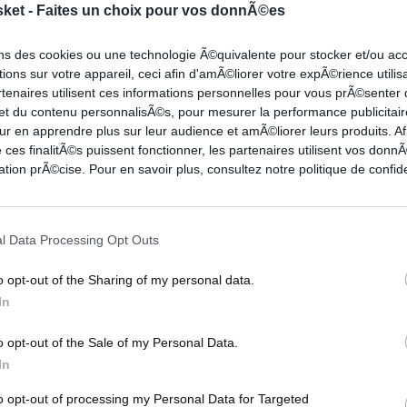
sket -
Faites un choix pour vos donnÃ©es
ow pour les Grizzlies de Memphis, Dillan
ons des cookies ou une technologie Ã©quivalente pour stocker et/ou a
ions sur votre appareil, ceci afin d'amÃ©liorer votre expÃ©rience utilis
rtenaires utilisent ces informations personnelles pour vous prÃ©senter
 et du contenu personnalisÃ©s, pour mesurer la performance publicitair
régulière avec
Jayson Tatum
,
Josh Hart
,
Aaron
ur en apprendre plus sur leur audience et amÃ©liorer leurs produits. Af
 ces finalitÃ©s puissent fonctionner, les partenaires utilisent vos don
adipo
,
Kyle Lowry
,
Lance Stephenson
,
Thomas
tion prÃ©cise. Pour en savoir plus, consultez notre politique de confide
 banc d'Utah ou encore Tatum des Celtics qui vole
l Data Processing Opt Outs
o opt-out of the Sharing of my personal data.
In
s
des Grizzlies qui sert magnifiquement Rabb pour
s qui s'illumine de temps en temps !
o opt-out of the Sale of my Personal Data.
In
to opt-out of processing my Personal Data for Targeted