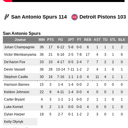
San Antonio Spurs 114
Detroit Pistons 103
San Antonio Spurs
Joueur
MIN
PTS
FG
3PT
FT
REB
AST
TO
STL
BLK
Julian Champagnie
36
17
6-12
5-8
0-0
6
1
1
1
2
Victor Wembanyama
36
21
6-16
2-5
7-8
17
4
3
1
6
De'Aaron Fox
33
10
4-17
0-5
2-4
7
7
2
2
0
Devin Vassell
36
28
10-14
7-11
1-2
2
4
1
0
1
Stephon Castle
30
16
7-16
1-1
1-3
4
11
4
1
1
Harrison Barnes
15
3
1-4
1-4
0-0
2
1
0
0
0
Keldon Johnson
22
9
4-11
1-4
0-0
4
0
0
1
0
Carter Bryant
4
3
1-1
1-1
0-0
2
1
1
0
1
Luke Kornet
9
2
1-3
0-0
0-0
4
0
0
1
0
Dylan Harper
18
5
2-7
0-1
1-2
2
3
0
1
0
Kelly Olynyk