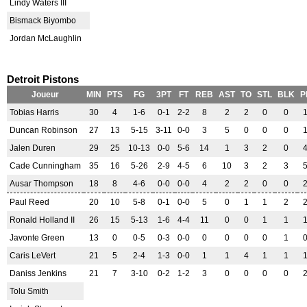
Lindy Waters III
Bismack Biyombo
Jordan McLaughlin
Detroit Pistons
Joueur
MIN
PTS
FG
3PT
FT
REB
AST
TO
STL
BLK
P
Tobias Harris
30
4
1-6
0-1
2-2
8
2
2
0
0
Duncan Robinson
27
13
5-15
3-11
0-0
3
5
0
0
0
Jalen Duren
29
25
10-13
0-0
5-6
14
1
3
2
0
Cade Cunningham
35
16
5-26
2-9
4-5
6
10
3
2
3
Ausar Thompson
18
8
4-6
0-0
0-0
4
2
2
0
0
Paul Reed
20
10
5-8
0-1
0-0
5
0
1
1
2
Ronald Holland II
26
15
5-13
1-6
4-4
11
0
0
1
1
Javonte Green
13
0
0-5
0-3
0-0
0
0
0
0
1
Caris LeVert
21
5
2-4
1-3
0-0
1
1
4
1
1
Daniss Jenkins
21
7
3-10
0-2
1-2
3
0
0
0
0
Tolu Smith