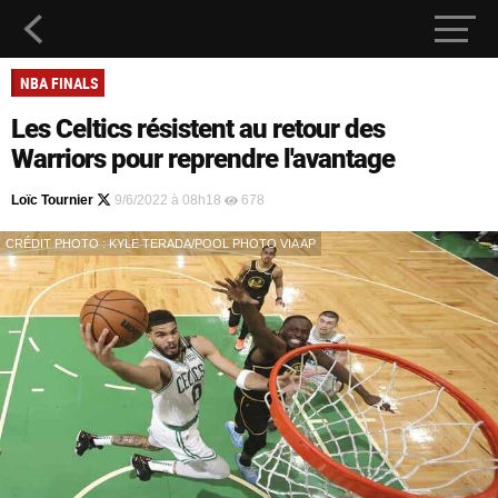
NBA FINALS
Les Celtics résistent au retour des
Warriors pour reprendre l'avantage
Loïc Tournier
9/6/2022 à 08h18
678
CRÉDIT PHOTO : KYLE TERADA/POOL PHOTO VIA AP