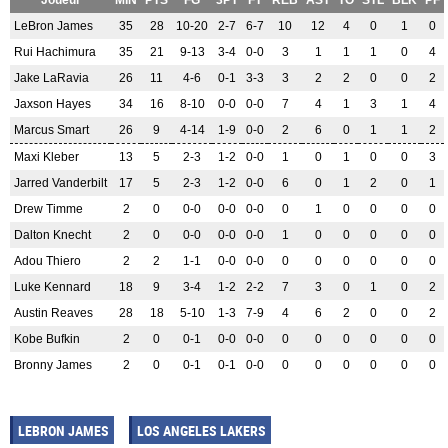
Joueur
MIN
PTS
FG
3PT
FT
REB
AST
TO
STL
BLK
PF
LeBron James
35
28
10-20
2-7
6-7
10
12
4
0
1
0
Rui Hachimura
35
21
9-13
3-4
0-0
3
1
1
1
0
4
Jake LaRavia
26
11
4-6
0-1
3-3
3
2
2
0
0
2
Jaxson Hayes
34
16
8-10
0-0
0-0
7
4
1
3
1
4
Marcus Smart
26
9
4-14
1-9
0-0
2
6
0
1
1
2
Maxi Kleber
13
5
2-3
1-2
0-0
1
0
1
0
0
3
Jarred Vanderbilt
17
5
2-3
1-2
0-0
6
0
1
2
0
1
Drew Timme
2
0
0-0
0-0
0-0
0
1
0
0
0
0
Dalton Knecht
2
0
0-0
0-0
0-0
1
0
0
0
0
0
Adou Thiero
2
2
1-1
0-0
0-0
0
0
0
0
0
0
Luke Kennard
18
9
3-4
1-2
2-2
7
3
0
1
0
2
Austin Reaves
28
18
5-10
1-3
7-9
4
6
2
0
0
2
Kobe Bufkin
2
0
0-1
0-0
0-0
0
0
0
0
0
0
Bronny James
2
0
0-1
0-1
0-0
0
0
0
0
0
0
LEBRON JAMES
LOS ANGELES LAKERS