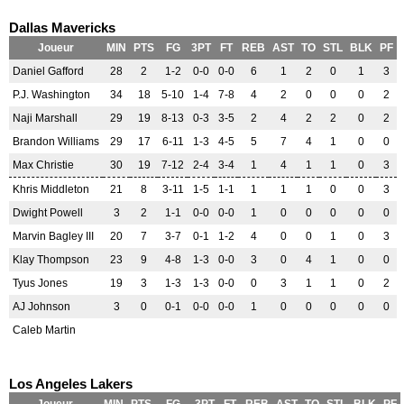
Dallas Mavericks
Joueur
MIN
PTS
FG
3PT
FT
REB
AST
TO
STL
BLK
PF
Daniel Gafford
28
2
1-2
0-0
0-0
6
1
2
0
1
3
P.J. Washington
34
18
5-10
1-4
7-8
4
2
0
0
0
2
Naji Marshall
29
19
8-13
0-3
3-5
2
4
2
2
0
2
Brandon Williams
29
17
6-11
1-3
4-5
5
7
4
1
0
0
Max Christie
30
19
7-12
2-4
3-4
1
4
1
1
0
3
Khris Middleton
21
8
3-11
1-5
1-1
1
1
1
0
0
3
Dwight Powell
3
2
1-1
0-0
0-0
1
0
0
0
0
0
Marvin Bagley III
20
7
3-7
0-1
1-2
4
0
0
1
0
3
Klay Thompson
23
9
4-8
1-3
0-0
3
0
4
1
0
0
Tyus Jones
19
3
1-3
1-3
0-0
0
3
1
1
0
2
AJ Johnson
3
0
0-1
0-0
0-0
1
0
0
0
0
0
Caleb Martin
Los Angeles Lakers