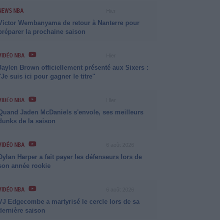
NEWS NBA
Hier
Victor Wembanyama de retour à Nanterre pour
préparer la prochaine saison
VIDÉO NBA
Hier
Jaylen Brown officiellement présenté aux Sixers :
''Je suis ici pour gagner le titre''
VIDÉO NBA
Hier
Quand Jaden McDaniels s'envole, ses meilleurs
dunks de la saison
VIDÉO NBA
6 août 2026
Dylan Harper a fait payer les défenseurs lors de
son année rookie
VIDÉO NBA
6 août 2026
VJ Edgecombe a martyrisé le cercle lors de sa
dernière saison