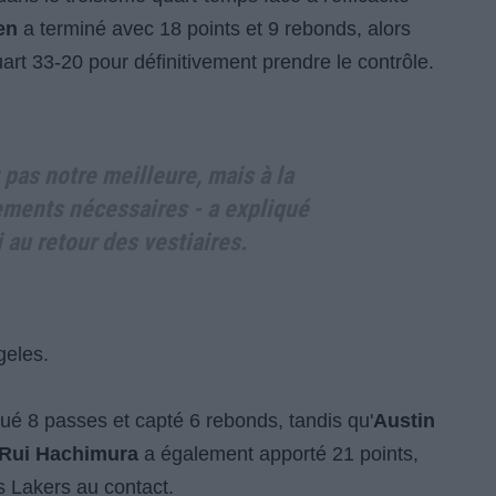
en
a terminé avec 18 points et 9 rebonds, alors
art 33-20 pour définitivement prendre le contrôle.
 pas notre meilleure, mais à la
tements nécessaires - a expliqué
i au retour des vestiaires.
geles.
bué 8 passes et capté 6 rebonds, tandis qu'
Austin
Rui Hachimura
a également apporté 21 points,
es Lakers au contact.