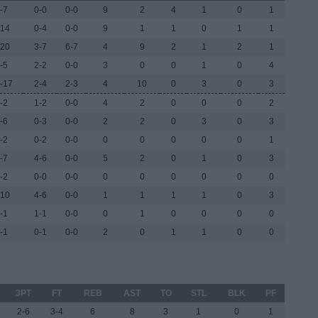
-7
0-0
0-0
9
2
4
1
0
1
-14
0-4
0-0
9
1
1
0
1
1
-20
3-7
6-7
4
9
2
1
2
1
-5
2-2
0-0
3
0
0
1
0
4
-17
2-4
2-3
4
10
0
3
0
3
-2
1-2
0-0
4
2
0
0
0
2
-6
0-3
0-0
2
2
0
3
0
3
-2
0-2
0-0
0
0
0
0
0
1
-7
4-6
0-0
5
2
0
1
0
3
-2
0-0
0-0
0
0
0
0
0
0
-10
4-6
0-0
1
1
1
1
0
3
-1
1-1
0-0
0
1
0
0
0
0
-1
0-1
0-0
2
0
1
1
0
0
3PT
FT
REB
AST
TO
STL
BLK
PF
2-6
3-4
6
8
3
1
0
1