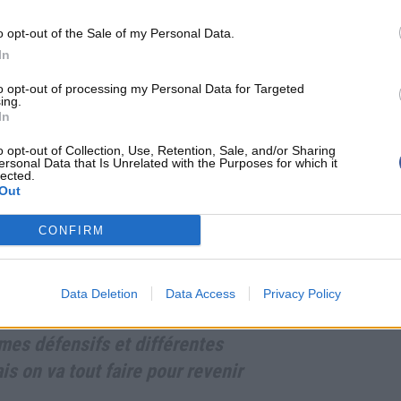
 c'est le plus important.
o opt-out of the Sale of my Personal Data.
In
to opt-out of processing my Personal Data for Targeted
ing.
es Lakers, désormais battus cinq fois lors de leurs
In
 premier tour contre Houston.
o opt-out of Collection, Use, Retention, Sale, and/or Sharing
ersonal Data that Is Unrelated with the Purposes for which it
lected.
Out
fuse d'abandonner.
CONFIRM
- a déclaré le coach des Lakers.
Data Deletion
Data Access
Privacy Policy
-temps, on reste dans le match.
mes défensifs et différentes
ais on va tout faire pour revenir