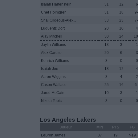
Isaiah Hartenstein
31
12
6
Chet Holmgren
31
18
9
Shai Gilgeous-Alex...
33
23
7
Luguentz Dort
20
10
4
Ajay Mitchell
30
24
10
Jaylin Williams
13
3
1
Alex Caruso
20
6
3
Kenrich Williams
3
0
0
Isaiah Joe
18
12
4
Aaron Wiggins
3
4
2
Cason Wallace
25
16
6
Jared McCain
10
3
1
Nikola Topic
3
0
0
Los Angeles Lakers
Joueur
MIN
PTS
FG
LeBron James
37
19
7-19