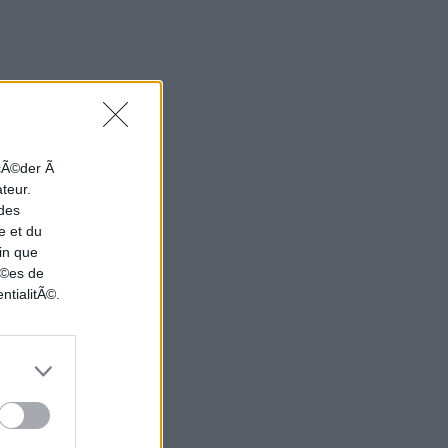
ccÃ©der Ã
ateur.
 des
e et du
in que
nÃ©es de
ntialitÃ©.