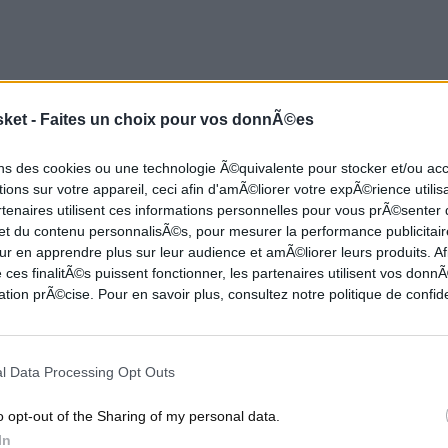
 première mi-temps - a reconnu
e quart-temps, on n'a pas mis nos
sket -
Faites un choix pour vos donnÃ©es
ctement et ils ont pris le contrôle
ons des cookies ou une technologie Ã©quivalente pour stocker et/ou a
ions sur votre appareil, ceci afin d'amÃ©liorer votre expÃ©rience utilis
rtenaires utilisent ces informations personnelles pour vous prÃ©senter
 et du contenu personnalisÃ©s, pour mesurer la performance publicitair
ur en apprendre plus sur leur audience et amÃ©liorer leurs produits. Af
 ces finalitÃ©s puissent fonctionner, les partenaires utilisent vos don
la défense agressive des Lakers, a tout de même
tion prÃ©cise. Pour en savoir plus, consultez notre politique de confide
ie.
l Data Processing Opt Outs
es meilleures performances
o opt-out of the Sharing of my personal data.
In
 le meneur du Thunder. Mais si je