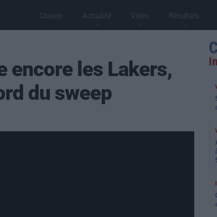
Chrono
Actualité
Vidéo
Résultats
C
I
 encore les Lakers,
ord du sweep