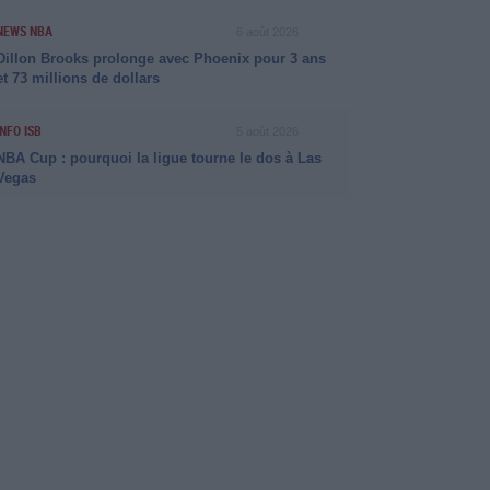
NEWS NBA
6 août 2026
Dillon Brooks prolonge avec Phoenix pour 3 ans
et 73 millions de dollars
INFO ISB
5 août 2026
NBA Cup : pourquoi la ligue tourne le dos à Las
Vegas