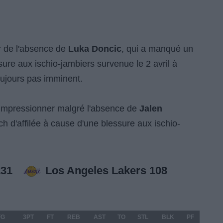
ir de l'absence de
Luka Doncic
, qui a manqué un
re aux ischio-jambiers survenue le 2 avril à
ujours pas imminent.
'impressionner malgré l'absence de
Jalen
ch d'affilée à cause d'une blessure aux ischio-
 131
Los Angeles Lakers 108
FG
3PT
FT
REB
AST
TO
STL
BLK
PF