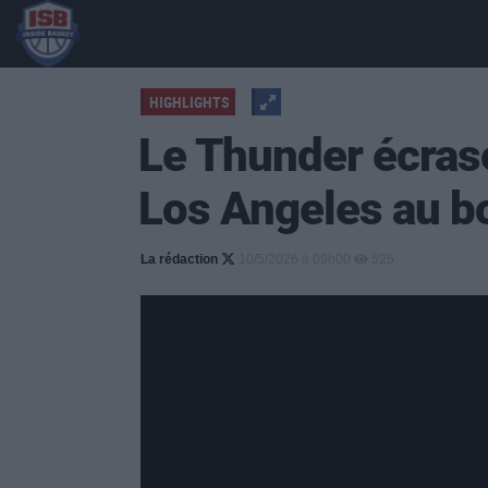
HIGHLIGHTS
Le Thunder écrase
Los Angeles au b
La rédaction
10/5/2026 à 09h00
525