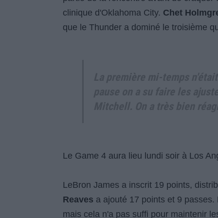
clinique d'Oklahoma City.
Chet Holmgr
que le Thunder a dominé le troisième qu
La première mi-temps n'était
pause on a su faire les ajus
Mitchell. On a très bien réag
Le Game 4 aura lieu lundi soir à Los An
LeBron James a inscrit 19 points, distri
Reaves
a ajouté 17 points et 9 passes.
mais cela n'a pas suffi pour maintenir l