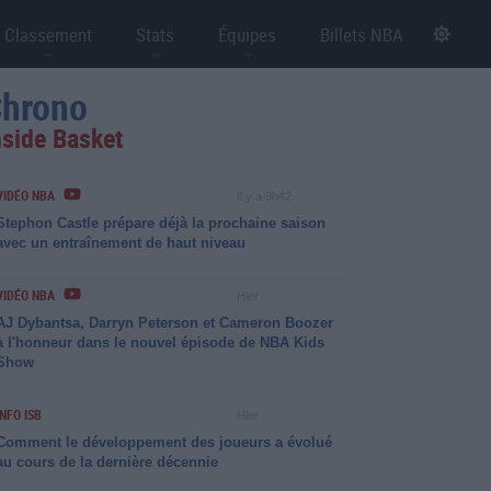
Classement
Stats
Équipes
Billets NBA
hrono
nside Basket
VIDÉO NBA
Il y a 9h42
Stephon Castle prépare déjà la prochaine saison
avec un entraînement de haut niveau
VIDÉO NBA
Hier
AJ Dybantsa, Darryn Peterson et Cameron Boozer
à l'honneur dans le nouvel épisode de NBA Kids
Show
INFO ISB
Hier
Comment le développement des joueurs a évolué
au cours de la dernière décennie