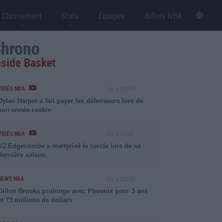
Classement
Stats
Équipes
Billets NBA
hrono
nside Basket
VIDÉO NBA
Il y a 11h59
Dylan Harper a fait payer les défenseurs lors de
son année rookie
VIDÉO NBA
Il y a 12h01
VJ Edgecombe a martyrisé le cercle lors de sa
dernière saison
NEWS NBA
Il y a 12h33
Dillon Brooks prolonge avec Phoenix pour 3 ans
et 73 millions de dollars