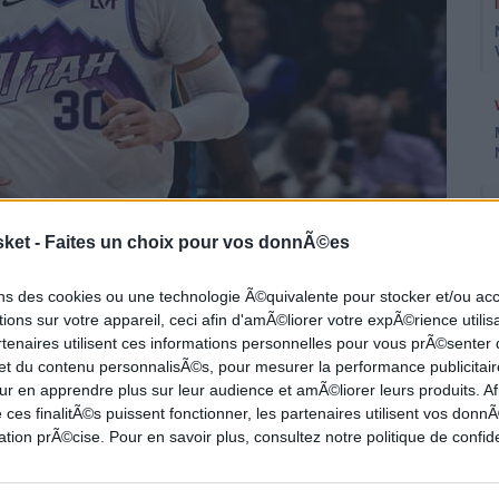
sket -
Faites un choix pour vos donnÃ©es
ons des cookies ou une technologie Ã©quivalente pour stocker et/ou a
ions sur votre appareil, ceci afin d'amÃ©liorer votre expÃ©rience utilis
rtenaires utilisent ces informations personnelles pour vous prÃ©senter
 et du contenu personnalisÃ©s, pour mesurer la performance publicitair
ivot technique et apprécié par son coach pour
ur en apprendre plus sur leur audience et amÃ©liorer leurs produits. Af
dossier le plus important reste en suspens.
 ces finalitÃ©s puissent fonctionner, les partenaires utilisent vos don
tion prÃ©cise. Pour en savoir plus, consultez notre politique de confide