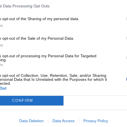
l Data Processing Opt Outs
ier dans son effectif la saison prochaine. Selon
o opt-out of the Sharing of my personal data.
ontrat de deux saisons et 22 millions de dollars
In
se après sa bonne année.
o opt-out of the Sale of my Personal Data.
In
pivot a joué plus que prévu car
Walker Kessler
to opt-out of processing my Personal Data for Targeted
son. Surtout, il a bien joué. Avec sa qualité
ing.
In
ace ses systèmes et utiliser Jusuf Nurkic du mieux
ar la direction prise par la franchise.
Jaren
o opt-out of Collection, Use, Retention, Sale, and/or Sharing
ersonal Data that Is Unrelated with the Purposes for which it
ison
et
Darryn Peterson
a été choisi avec le choix
lected.
Out
 Utah compétitif.
CONFIRM
r fini leur travail. Le dossier le plus important
e les discussions soient bloquées pour le joueur
Data Deletion
Data Access
Privacy Policy
t que
les Lakers sont à l'affût
sur ce dossier.