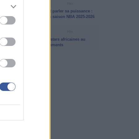
VIDÉO NBA
Hier
LeBron James a encore fait parler sa puissance :
ses plus beaux dunks de la saison NBA 2025-2026
INFO ISB
Hier
Intersaison NBA 2026 : les stars africaines au
coeur des plus gros mouvements