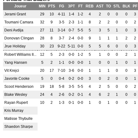
Joueur
MIN
PTS
FG
3PT
FT
REB
AST
TO
STL
BLK
PF
Jerami Grant
29
10
4-11
1-4
1-2
4
2
0
0
0
3
Toumani Camara
32
9
3-5
2-3
1-1
8
2
2
0
0
2
Deni Avdija
27
11
3-14
0-7
5-5
5
3
5
1
0
3
Donovan Clingan
28
8
3-7
2-4
0-0
9
1
1
1
2
2
Jrue Holiday
30
23
9-22
5-11
0-0
5
5
6
0
0
3
Robert Williams II...
12
5
2-3
0-0
1-2
5
1
0
0
2
1
Yang Hansen
5
2
1-1
0-0
0-0
1
0
0
1
0
1
Vit Krejci
20
17
7-10
3-6
0-0
1
1
1
0
0
3
Javonte Cooke
5
0
0-4
0-2
0-0
3
0
2
0
0
1
Scoot Henderson
19
18
5-8
3-5
5-5
4
2
5
0
0
2
Blake Wesley
24
4
2-6
0-2
0-1
4
6
2
1
0
0
Rayan Rupert
10
2
1-3
0-1
0-0
1
0
1
0
0
1
Kris Murray
Matisse Thybulle
Shaedon Sharpe