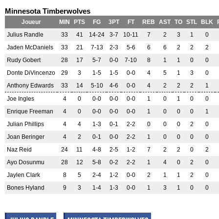
Minnesota Timberwolves
Joueur
MIN
PTS
FG
3PT
FT
REB
AST
TO
STL
BLK
Julius Randle
33
41
14-24
3-7
10-11
7
2
3
1
0
Jaden McDaniels
33
21
7-13
2-3
5-6
6
6
2
2
2
Rudy Gobert
28
17
5-7
0-0
7-10
8
1
1
0
0
Donte DiVincenzo
29
3
1-5
1-5
0-0
4
5
1
3
0
Anthony Edwards
33
14
5-10
4-6
0-0
4
2
2
2
1
Joe Ingles
4
0
0-0
0-0
0-0
1
0
1
0
0
Enrique Freeman
4
0
0-0
0-0
0-0
1
0
0
0
1
Julian Phillips
4
4
1-3
0-1
2-2
0
0
0
2
0
Joan Beringer
4
2
0-1
0-0
2-2
1
0
0
0
0
Naz Reid
24
11
4-8
2-5
1-2
7
2
2
0
2
Ayo Dosunmu
28
12
5-8
0-2
2-2
1
4
0
2
0
Jaylen Clark
8
5
2-4
1-2
0-0
2
1
1
2
0
Bones Hyland
9
3
1-4
1-3
0-0
1
3
1
0
0