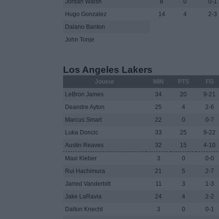
Jordan Walsh
8
0
0-1
Hugo Gonzalez
14
4
2-3
Dalano Banton
John Tonje
Los Angeles Lakers
Joueur
MIN
PTS
FG
LeBron James
34
20
9-21
Deandre Ayton
25
4
2-6
Marcus Smart
22
0
0-7
Luka Doncic
33
25
9-22
Austin Reaves
32
15
4-10
Maxi Kleber
3
0
0-0
Rui Hachimura
21
5
2-7
Jarred Vanderbilt
11
3
1-3
Jake LaRavia
24
4
2-2
Dalton Knecht
3
0
0-1