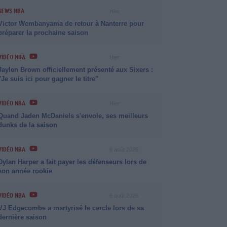
NEWS NBA
Hier
Victor Wembanyama de retour à Nanterre pour
préparer la prochaine saison
VIDÉO NBA
Hier
Jaylen Brown officiellement présenté aux Sixers :
''Je suis ici pour gagner le titre''
VIDÉO NBA
Hier
Quand Jaden McDaniels s'envole, ses meilleurs
dunks de la saison
VIDÉO NBA
6 août 2026
Dylan Harper a fait payer les défenseurs lors de
son année rookie
VIDÉO NBA
6 août 2026
VJ Edgecombe a martyrisé le cercle lors de sa
dernière saison