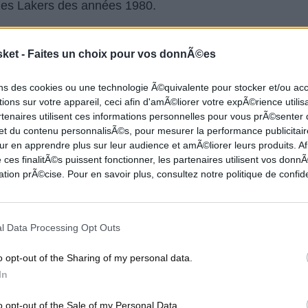
ues Lakers des années 1980.
sket -
Faites un choix pour vos donnÃ©es
ons des cookies ou une technologie Ã©quivalente pour stocker et/ou a
ions sur votre appareil, ceci afin d'amÃ©liorer votre expÃ©rience utilis
rtenaires utilisent ces informations personnelles pour vous prÃ©senter
 et du contenu personnalisÃ©s, pour mesurer la performance publicitair
ur en apprendre plus sur leur audience et amÃ©liorer leurs produits. Af
 ces finalitÃ©s puissent fonctionner, les partenaires utilisent vos don
tion prÃ©cise. Pour en savoir plus, consultez notre politique de confide
l Data Processing Opt Outs
o opt-out of the Sharing of my personal data.
In
o opt-out of the Sale of my Personal Data.