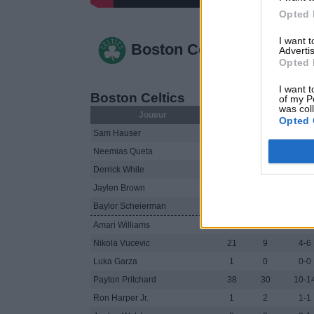
Opted 
I want 
Boston Celtics 111
Advertis
Opted 
I want t
Boston Celtics
of my P
was col
Joueur
MIN
PTS
FG
Opted 
Sam Hauser
29
7
2-6
Neemias Queta
26
10
4-5
Derrick White
35
12
5-13
Jaylen Brown
36
32
10-2
Baylor Scheierman
29
5
2-6
Amari Williams
1
0
0-0
Nikola Vucevic
21
9
4-6
Luka Garza
1
0
0-0
Payton Pritchard
38
30
10-1
Ron Harper Jr.
1
2
1-1