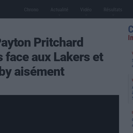
Chrono
Actualité
Vidéo
Résultats
C
I
ayton Pritchard
s face aux Lakers et
rby aisément