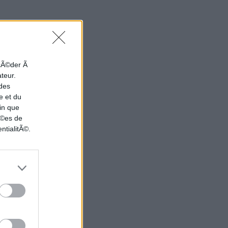
ccÃ©der Ã
ateur.
 des
e et du
in que
nÃ©es de
ntialitÃ©.