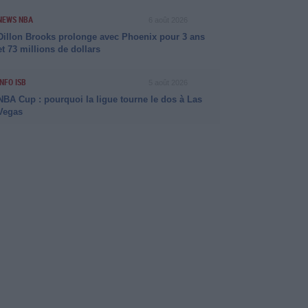
NEWS NBA
6 août 2026
Dillon Brooks prolonge avec Phoenix pour 3 ans
et 73 millions de dollars
INFO ISB
5 août 2026
NBA Cup : pourquoi la ligue tourne le dos à Las
Vegas