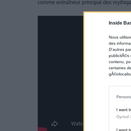
comme entraîneur principal des mythiq
Inside Ba
Nous utilis
des informat
D'autres pa
publicitÃ©s
contenu, po
certaines de
gÃ©olocalisa
Persona
I want t
Opted 
I want t