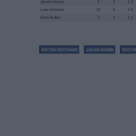
Jaxson Hayes
5
2
1-2
Luke Kennard
22
9
3-4
Kobe Bufkin
3
2
1-2
PAYTON PRITCHARD
JAYLEN BROWN
BOSTON