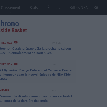
Classement
Stats
Équipes
Billets NBA
hrono
nside Basket
VIDÉO NBA
Il y a 9h
Stephon Castle prépare déjà la prochaine saison
avec un entraînement de haut niveau
VIDÉO NBA
Hier
AJ Dybantsa, Darryn Peterson et Cameron Boozer
à l'honneur dans le nouvel épisode de NBA Kids
Show
INFO ISB
Hier
Comment le développement des joueurs a évolué
au cours de la dernière décennie