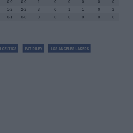
0-0
0-0
1
0
0
0
0
0
1-2
2-2
3
0
1
1
0
2
0-1
0-0
0
0
0
0
0
0
 CELTICS
PAT RILEY
LOS ANGELES LAKERS