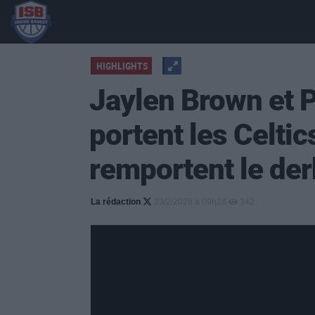
HIGHLIGHTS
Jaylen Brown et P
portent les Celtic
remportent le de
La rédaction
23/2/2026 à 09h28
342