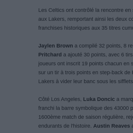
Les Celtics ont contrôlé la rencontre e
aux Lakers, remportant ainsi les deux co
franchises historiques aux 35 titres cum
Jaylen Brown
a compilé 32 points, 8 r
Pritchard
a ajouté 30 points, avec 6 tirs
joueurs ont inscrit 19 points chacun en 
sur un tir à trois points en step-back d
Lakers à vider leur banc sous les sifflets
Côté Los Angeles,
Luka Doncic
a marq
franchi la barre symbolique des 43000 p
1600ème match de saison régulière, re
endurants de l'histoire.
Austin Reaves
a