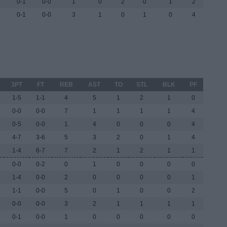
0-1
0-0
1
0
2
0
1
2
0-1
0-0
3
1
0
1
0
4
3PT
FT
REB
AST
TO
STL
BLK
PF
1-5
1-1
4
5
1
2
1
0
0-0
0-0
7
1
1
1
1
4
0-5
0-0
1
4
0
0
0
4
4-7
3-6
5
3
2
0
1
4
1-4
6-7
7
2
1
2
1
1
0-0
0-2
0
1
0
0
0
0
1-4
0-0
2
0
0
0
0
1
1-1
0-0
5
0
1
0
0
2
0-0
0-0
3
2
1
1
1
1
0-1
0-0
1
0
0
0
0
0