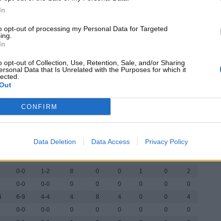
In
to opt-out of processing my Personal Data for Targeted
Los Angeles Lakers 89
ing.
In
o opt-out of Collection, Use, Retention, Sale, and/or Sharing
ersonal Data that Is Unrelated with the Purposes for which it
lected.
3PT
FT
REB
AST
TO
STL
BLK
PF
Out
2-6
1-1
6
2
0
0
0
1
CONFIRM
0-0
2-2
12
1
2
0
3
1
2-6
0-0
5
8
1
1
1
1
8
3-9
9-12
8
7
5
3
0
3
Data Deletion
Data Access
Privacy Policy
1-4
0-0
2
2
0
0
0
1
0-0
0-0
1
0
0
0
0
0
0-0
1-2
8
0
0
1
0
2
0-0
0-0
0
0
0
0
0
0
4
6-9
4-4
4
8
4
0
0
4
0-0
0-0
0
0
0
0
0
0