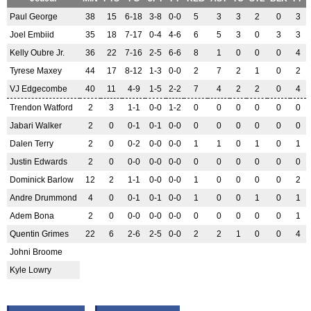
Paul George
38
15
6-18
3-8
0-0
5
3
3
2
0
3
Joel Embiid
35
18
7-17
0-4
4-6
6
5
3
0
3
3
Kelly Oubre Jr.
36
22
7-16
2-5
6-6
8
1
0
0
0
4
Tyrese Maxey
44
17
8-12
1-3
0-0
2
7
2
1
0
2
VJ Edgecombe
40
11
4-9
1-5
2-2
7
4
2
2
0
4
Trendon Watford
2
3
1-1
0-0
1-2
0
0
0
0
0
0
Jabari Walker
2
0
0-1
0-1
0-0
0
0
0
0
0
0
Dalen Terry
2
0
0-2
0-0
0-0
1
1
0
1
0
1
Justin Edwards
2
0
0-0
0-0
0-0
0
0
0
0
0
0
Dominick Barlow
12
2
1-1
0-0
0-0
1
0
0
0
0
2
Andre Drummond
4
0
0-1
0-1
0-0
1
0
0
1
0
1
Adem Bona
2
0
0-0
0-0
0-0
0
0
0
0
0
1
Quentin Grimes
22
6
2-6
2-5
0-0
2
2
1
0
0
4
Johni Broome
Kyle Lowry