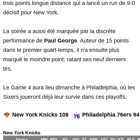
trois points longue distance qui a lancé un run de 9-0
décisif pour New York.
La soirée a aussi été marquée par la discrète
performance de
Paul George
. Auteur de 15 points
dans le premier quart-temps, il n'a ensuite plus
marqué le moindre point, ratant ses neuf derniers
tirs.
Le Game 4 aura lieu dimanche à Philadelphia, où les
Sixers joueront déjà leur survie dans ces playoffs.
New York Knicks 108
Philadelphia 76ers 94
New York Knicks
Joueur
MIN
PTS
FG
3PT
FT
REB
AST
TO
STL
BLK
P