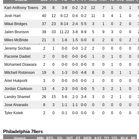
Karl-Anthony Towns
26
8
3-8
0-2
2-2
12
7
1
0
1
Josh Hart
40
12
6-12
0-4
0-2
11
3
4
1
0
Mikal Bridges
37
23
8-14
2-4
5-5
3
1
0
2
0
Jalen Brunson
38
33
11-22
3-8
8-9
5
9
3
0
0
Miles McBride
21
3
1-6
1-5
0-0
0
2
0
0
2
Jeremy Sochan
2
1
0-0
0-0
1-2
2
0
0
0
0
Pacome Dadiet
2
0
0-0
0-0
0-0
1
0
1
0
0
Mohamed Diawara
2
0
0-0
0-0
0-0
0
0
1
0
0
Mitchell Robinson
19
6
1-3
0-0
4-8
6
0
0
1
1
Ariel Hukporti
3
0
0-0
0-0
0-0
1
0
0
0
0
Jordan Clarkson
13
4
2-3
0-0
0-0
5
3
2
1
0
Landry Shamet
26
15
5-6
2-3
3-4
3
0
2
1
0
Jose Alvarado
8
3
1-1
1-1
0-0
0
0
0
0
0
Tyler Kolek
2
0
0-1
0-0
0-0
0
0
0
0
0
Philadelphia 76ers
Joueur
MIN
PTS
FG
3PT
FT
REB
AST
TO
STL
BLK
PF