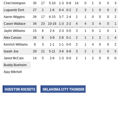
Chet Holmgren
35
17
5-10
1-3
6-8
14
0
1
0
0
3
Luguentz Dort
27
2
1-6
0-4
0-2
2
3
1
0
0
2
Aaron Wiggins
26
17
6-15
3-7
2-4
2
1
0
0
0
2
Cason Wallace
34
23
10-16
1-3
2-2
4
4
3
4
0
1
Jaylin Williams
15
6
2-4
2-3
0-0
3
1
0
1
0
1
Alex Caruso
26
8
3-9
2-6
0-1
2
1
1
2
1
4
Kenrich Williams
8
3
1-1
1-1
0-0
2
1
4
0
0
2
Isaiah Joe
29
21
5-11
3-6
8-8
3
2
1
3
0
5
Jared McCain
14
5
2-6
1-3
0-0
2
1
2
0
0
0
Buddy Boeheim
Ajay Mitchell
HOUSTON ROCKETS
OKLAHOMA CITY THUNDER