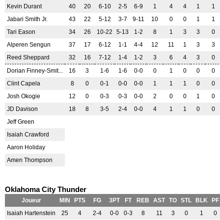
Kevin Durant
40
20
6-10
2-5
6-9
1
4
4
1
1
Jabari Smith Jr.
43
22
5-12
3-7
9-11
10
0
0
1
1
Tari Eason
34
26
10-22
5-13
1-2
8
1
3
3
0
Alperen Sengun
37
17
6-12
1-1
4-4
12
11
1
3
3
Reed Sheppard
32
16
7-12
1-4
1-2
3
6
4
3
0
Dorian Finney-Smit...
16
3
1-6
1-6
0-0
0
1
0
0
0
Clint Capela
8
0
0-1
0-0
0-0
1
1
1
0
0
Josh Okogie
12
0
0-3
0-3
0-0
2
0
0
1
0
JD Davison
18
8
3-5
2-4
0-0
4
1
1
0
0
Jeff Green
Isaiah Crawford
Aaron Holiday
Amen Thompson
Oklahoma City Thunder
Joueur
MIN
PTS
FG
3PT
FT
REB
AST
TO
STL
BLK
PF
Isaiah Hartenstein
25
4
2-4
0-0
0-3
8
11
3
0
1
0