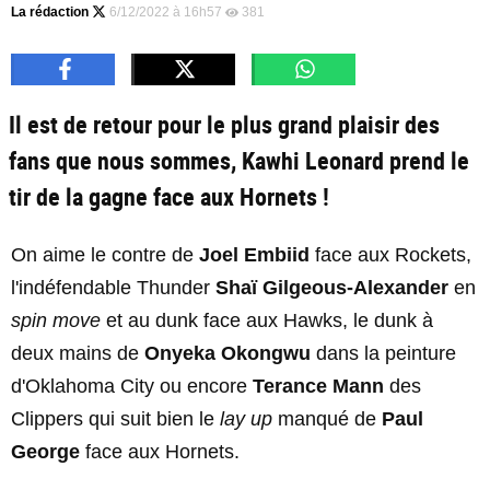
La rédaction
6/12/2022 à 16h57
381
Il est de retour pour le plus grand plaisir des
fans que nous sommes, Kawhi Leonard prend le
tir de la gagne face aux Hornets !
On aime le contre de
Joel Embiid
face aux Rockets,
l'indéfendable Thunder
Shaï Gilgeous-Alexander
en
spin move
et au dunk face aux Hawks, le dunk à
deux mains de
Onyeka Okongwu
dans la peinture
d'Oklahoma City ou encore
Terance Mann
des
Clippers qui suit bien le
lay up
manqué de
Paul
George
face aux Hornets.