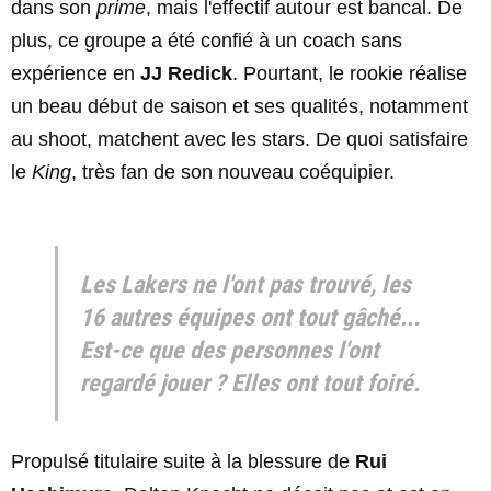
dans son
prime
, mais l'effectif autour est bancal. De
plus, ce groupe a été confié à un coach sans
expérience en
JJ Redick
. Pourtant, le rookie réalise
un beau début de saison et ses qualités, notamment
au shoot, matchent avec les stars. De quoi satisfaire
le
King
, très fan de son nouveau coéquipier.
Les Lakers ne l'ont pas trouvé, les
16 autres équipes ont tout gâché...
Est-ce que des personnes l'ont
regardé jouer ? Elles ont tout foiré.
Propulsé titulaire suite à la blessure de
Rui