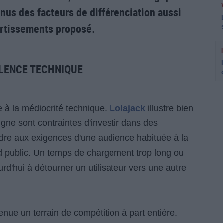
nus des facteurs de différenciation aussi
ertissements proposé.
LLENCE TECHNIQUE
 à la médiocrité technique.
Lolajack
illustre bien
gne sont contraintes d'investir dans des
ndre aux exigences d'une audience habituée à la
nd public. Un temps de chargement trop long ou
ourd'hui à détourner un utilisateur vers une autre
ue un terrain de compétition à part entière.