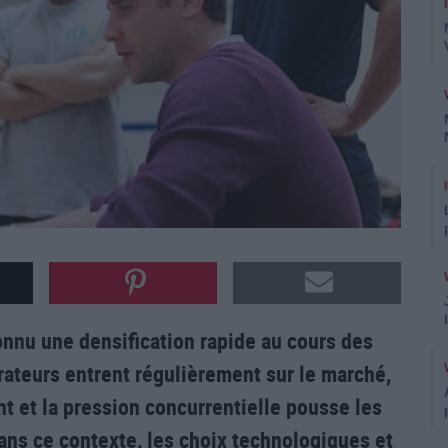
onnu une densification rapide au cours des
ateurs entrent régulièrement sur le marché,
nt et la pression concurrentielle pousse les
ans ce contexte, les choix technologiques et