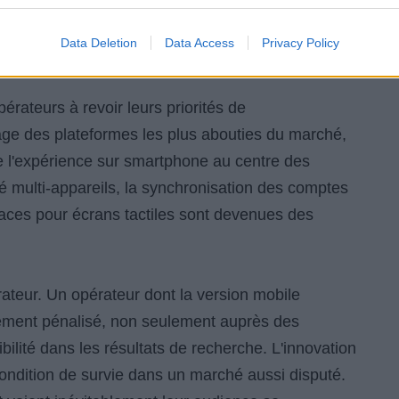
OMME STANDARD INCONTOURNABLE
Data Deletion
Data Access
Privacy Policy
pérateurs à revoir leurs priorités de
age des plateformes les plus abouties du marché,
ce l'expérience sur smartphone au centre des
té multi-appareils, la synchronisation des comptes
rfaces pour écrans tactiles sont devenues des
rateur. Un opérateur dont la version mobile
dement pénalisé, non seulement auprès des
ibilité dans les résultats de recherche. L'innovation
condition de survie dans un marché aussi disputé.