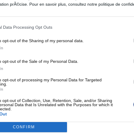
tion prÃ©cise. Pour en savoir plus, consultez notre politique de confide
EVIER DE FIDÉLISATION
l Data Processing Opt Outs
o opt-out of the Sharing of my personal data.
sonnalisation est devenue un axe d'innovation
In
ne tendance de fond qui voit les plateformes de
interfaces et leurs suggestions en fonction des
o opt-out of the Sale of my Personal Data.
In
gorithmes de recommandation, les historiques de
es contribuent à créer une expérience perçue
to opt-out of processing my Personal Data for Targeted
ing.
que.
In
o opt-out of Collection, Use, Retention, Sale, and/or Sharing
ersonal Data that Is Unrelated with the Purposes for which it
ments. Là où la personnalisation était autrefois
lected.
Out
es acteurs, elle est progressivement devenue une
teur.
CONFIRM