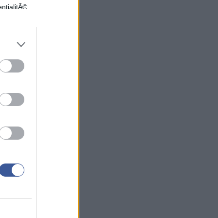
ntialitÃ©.