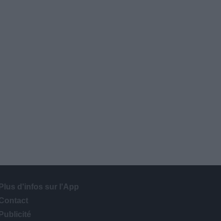
Plus d'infos sur l'App
Contact
Publicité