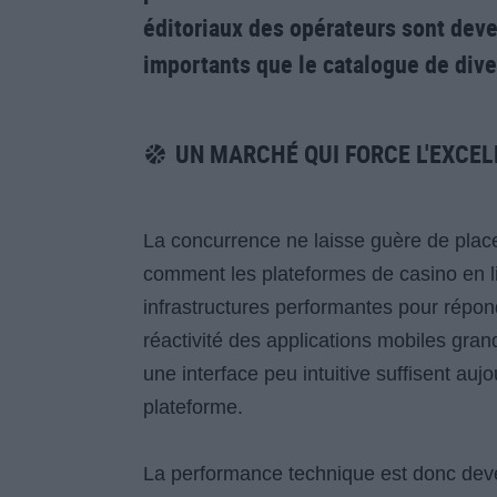
éditoriaux des opérateurs sont deve
importants que le catalogue de div
UN MARCHÉ QUI FORCE L'EXCE
La concurrence ne laisse guère de place
comment les plateformes de casino en li
infrastructures performantes pour répo
réactivité des applications mobiles gra
une interface peu intuitive suffisent auj
plateforme.
La performance technique est donc deven