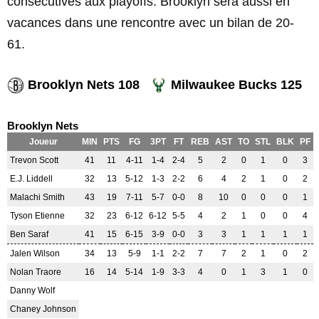
consécutives aux playoffs. Brooklyn sera aussi en
vacances dans une rencontre avec un bilan de 20-
61.
Brooklyn Nets 108
Milwaukee Bucks 125
Brooklyn Nets
Joueur
MIN
PTS
FG
3PT
FT
REB
AST
TO
STL
BLK
PF
Trevon Scott
41
11
4-11
1-4
2-4
5
2
0
1
0
3
E.J. Liddell
32
13
5-12
1-3
2-2
6
4
2
1
0
2
Malachi Smith
43
19
7-11
5-7
0-0
8
10
0
0
0
1
Tyson Etienne
32
23
6-12
6-12
5-5
4
2
1
0
0
4
Ben Saraf
41
15
6-15
3-9
0-0
3
3
1
1
1
1
Jalen Wilson
34
13
5-9
1-1
2-2
7
7
2
1
0
2
Nolan Traore
16
14
5-14
1-9
3-3
4
0
1
3
1
0
Danny Wolf
Chaney Johnson