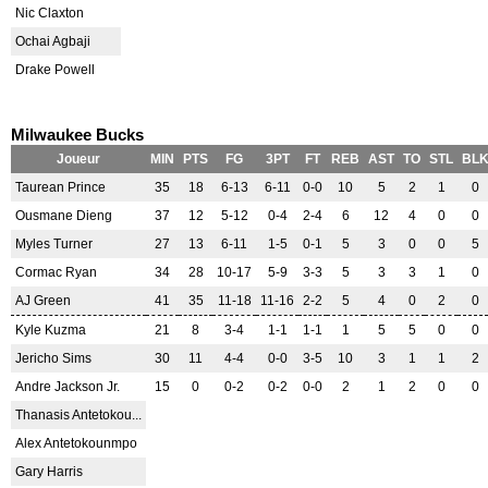
Nic Claxton
Ochai Agbaji
Drake Powell
Milwaukee Bucks
Joueur
MIN
PTS
FG
3PT
FT
REB
AST
TO
STL
BL
Taurean Prince
35
18
6-13
6-11
0-0
10
5
2
1
0
Ousmane Dieng
37
12
5-12
0-4
2-4
6
12
4
0
0
Myles Turner
27
13
6-11
1-5
0-1
5
3
0
0
5
Cormac Ryan
34
28
10-17
5-9
3-3
5
3
3
1
0
AJ Green
41
35
11-18
11-16
2-2
5
4
0
2
0
Kyle Kuzma
21
8
3-4
1-1
1-1
1
5
5
0
0
Jericho Sims
30
11
4-4
0-0
3-5
10
3
1
1
2
Andre Jackson Jr.
15
0
0-2
0-2
0-0
2
1
2
0
0
Thanasis Antetokou...
Alex Antetokounmpo
Gary Harris